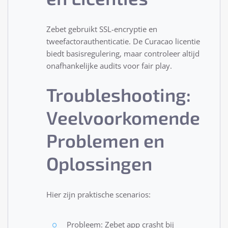
Zebet gebruikt SSL-encryptie en
tweefactorauthenticatie. De Curacao licentie
biedt basisregulering, maar controleer altijd
onafhankelijke audits voor fair play.
Troubleshooting:
Veelvoorkomende
Problemen en
Oplossingen
Hier zijn praktische scenarios:
Probleem: Zebet app crasht bij