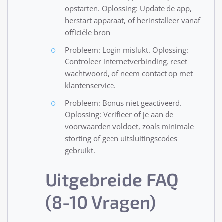
opstarten. Oplossing: Update de app,
herstart apparaat, of herinstalleer vanaf
officiële bron.
Probleem: Login mislukt. Oplossing:
Controleer internetverbinding, reset
wachtwoord, of neem contact op met
klantenservice.
Probleem: Bonus niet geactiveerd.
Oplossing: Verifieer of je aan de
voorwaarden voldoet, zoals minimale
storting of geen uitsluitingscodes
gebruikt.
Uitgebreide FAQ
(8-10 Vragen)