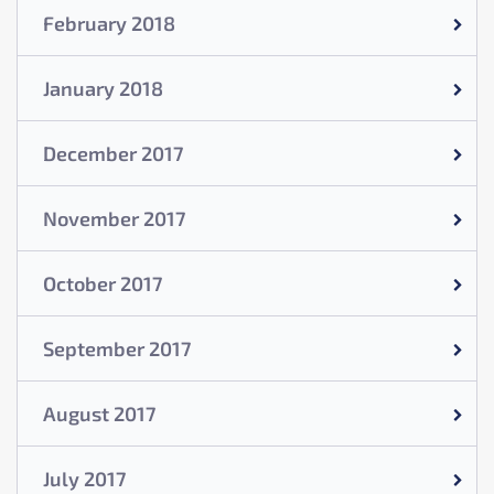
February 2018
January 2018
December 2017
November 2017
October 2017
September 2017
August 2017
July 2017