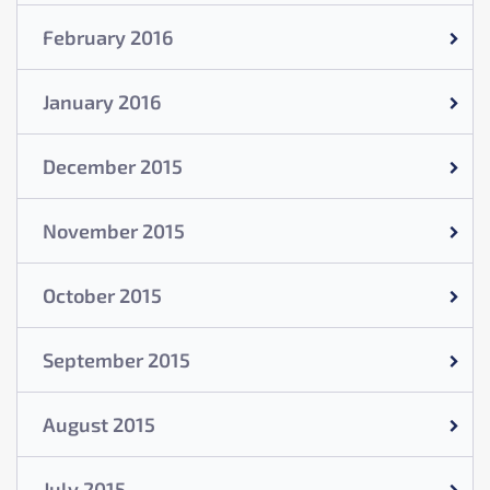
February 2016
January 2016
December 2015
November 2015
October 2015
September 2015
August 2015
July 2015