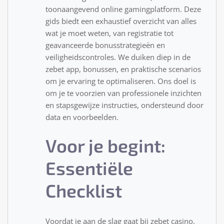
toonaangevend online gamingplatform. Deze
gids biedt een exhaustief overzicht van alles
wat je moet weten, van registratie tot
geavanceerde bonusstrategieën en
veiligheidscontroles. We duiken diep in de
zebet app, bonussen, en praktische scenarios
om je ervaring te optimaliseren. Ons doel is
om je te voorzien van professionele inzichten
en stapsgewijze instructies, ondersteund door
data en voorbeelden.
Voor je begint:
Essentiële
Checklist
Voordat je aan de slag gaat bij zebet casino,