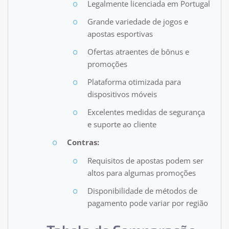
Legalmente licenciada em Portugal
Grande variedade de jogos e
apostas esportivas
Ofertas atraentes de bônus e
promoções
Plataforma otimizada para
dispositivos móveis
Excelentes medidas de segurança
e suporte ao cliente
Contras:
Requisitos de apostas podem ser
altos para algumas promoções
Disponibilidade de métodos de
pagamento pode variar por região