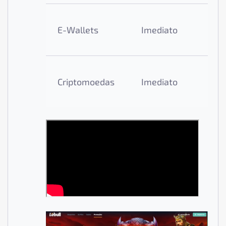
E-Wallets
Imediato
Criptomoedas
Imediato