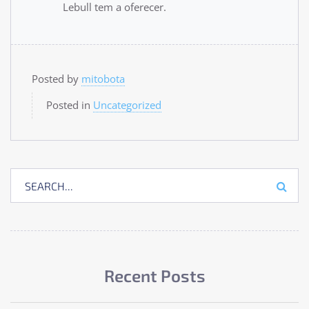
Lebull tem a oferecer.
Posted by
mitobota
Posted in
Uncategorized
Recent Posts