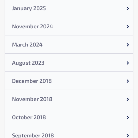
January 2025
November 2024
March 2024
August 2023
December 2018
November 2018
October 2018
September 2018