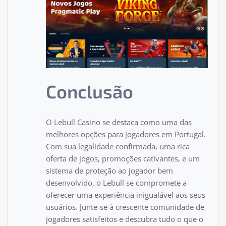
Conclusão
O Lebull Casino se destaca como uma das
melhores opções para jogadores em Portugal.
Com sua legalidade confirmada, uma rica
oferta de jogos, promoções cativantes, e um
sistema de proteção ao jogador bem
desenvolvido, o Lebull se compromete a
oferecer uma experiência inigualável aos seus
usuários. Junte-se à crescente comunidade de
jogadores satisfeitos e descubra tudo o que o