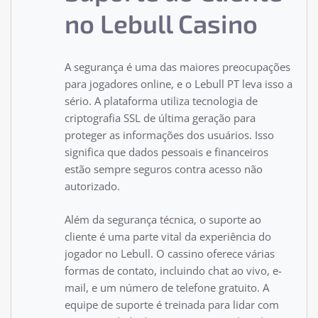
no Lebull Casino
A segurança é uma das maiores preocupações
para jogadores online, e o Lebull PT leva isso a
sério. A plataforma utiliza tecnologia de
criptografia SSL de última geração para
proteger as informações dos usuários. Isso
significa que dados pessoais e financeiros
estão sempre seguros contra acesso não
autorizado.
Além da segurança técnica, o suporte ao
cliente é uma parte vital da experiência do
jogador no Lebull. O cassino oferece várias
formas de contato, incluindo chat ao vivo, e-
mail, e um número de telefone gratuito. A
equipe de suporte é treinada para lidar com