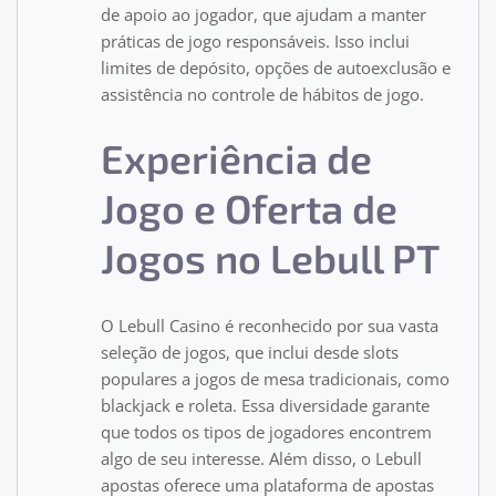
de apoio ao jogador, que ajudam a manter
práticas de jogo responsáveis. Isso inclui
limites de depósito, opções de autoexclusão e
assistência no controle de hábitos de jogo.
Experiência de
Jogo e Oferta de
Jogos no Lebull PT
O Lebull Casino é reconhecido por sua vasta
seleção de jogos, que inclui desde slots
populares a jogos de mesa tradicionais, como
blackjack e roleta. Essa diversidade garante
que todos os tipos de jogadores encontrem
algo de seu interesse. Além disso, o Lebull
apostas oferece uma plataforma de apostas