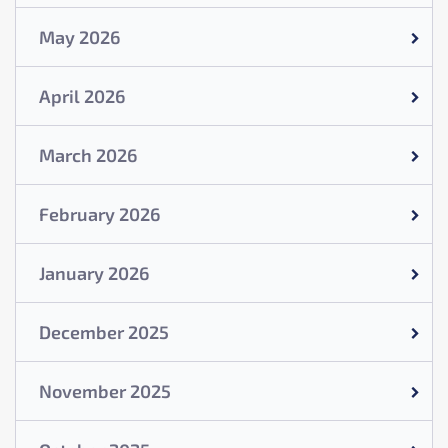
May 2026
April 2026
March 2026
February 2026
January 2026
December 2025
November 2025