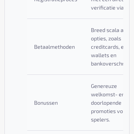
verificatie via e-m
Breed scala aan
opties, zoals
Betaalmethoden
creditcards, e-
wallets en
bankoverschrijvi
Genereuze
welkomst- en
Bonussen
doorlopende
promoties voor al
spelers.