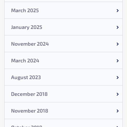
March 2025
January 2025
November 2024
March 2024
August 2023
December 2018
November 2018