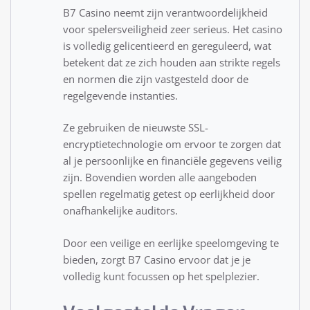
B7 Casino neemt zijn verantwoordelijkheid
voor spelersveiligheid zeer serieus. Het casino
is volledig gelicentieerd en gereguleerd, wat
betekent dat ze zich houden aan strikte regels
en normen die zijn vastgesteld door de
regelgevende instanties.
Ze gebruiken de nieuwste SSL-
encryptietechnologie om ervoor te zorgen dat
al je persoonlijke en financiële gegevens veilig
zijn. Bovendien worden alle aangeboden
spellen regelmatig getest op eerlijkheid door
onafhankelijke auditors.
Door een veilige en eerlijke speelomgeving te
bieden, zorgt B7 Casino ervoor dat je je
volledig kunt focussen op het spelplezier.