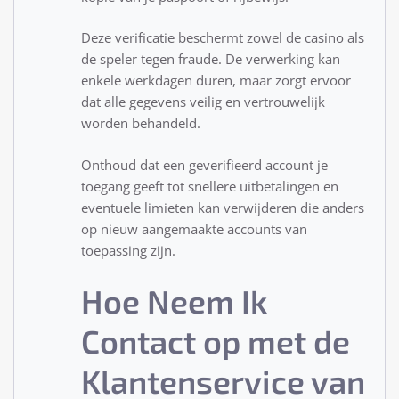
Deze verificatie beschermt zowel de casino als
de speler tegen fraude. De verwerking kan
enkele werkdagen duren, maar zorgt ervoor
dat alle gegevens veilig en vertrouwelijk
worden behandeld.
Onthoud dat een geverifieerd account je
toegang geeft tot snellere uitbetalingen en
eventuele limieten kan verwijderen die anders
op nieuw aangemaakte accounts van
toepassing zijn.
Hoe Neem Ik
Contact op met de
Klantenservice van