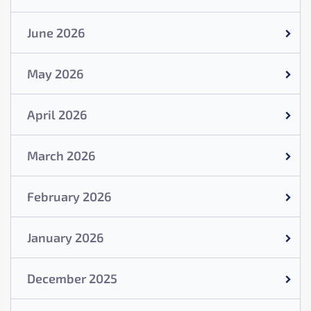
June 2026
May 2026
April 2026
March 2026
February 2026
January 2026
December 2025