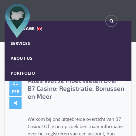
Alles Wat Je Moet Weten Over B7 Casino: Registratie, Bonussen en Meer
Home
Blog
LANGUAGE:
SERVICES
ABOUT US
PORTFOLIO
Alles Wat Je Moet Weten Over
20
B7 Casino: Registratie, Bonussen
FEB
en Meer
Welkom bij ons uitgebreide overzicht van B7
Casino! Of je nu op zoek bent naar informatie
over het registreren van een account, hun