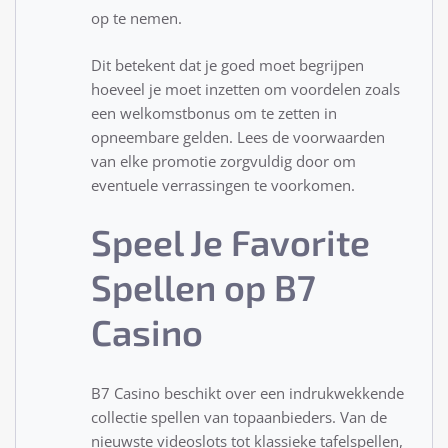
op te nemen.
Dit betekent dat je goed moet begrijpen
hoeveel je moet inzetten om voordelen zoals
een welkomstbonus om te zetten in
opneembare gelden. Lees de voorwaarden
van elke promotie zorgvuldig door om
eventuele verrassingen te voorkomen.
Speel Je Favorite
Spellen op B7
Casino
B7 Casino beschikt over een indrukwekkende
collectie spellen van topaanbieders. Van de
nieuwste videoslots tot klassieke tafelspellen,