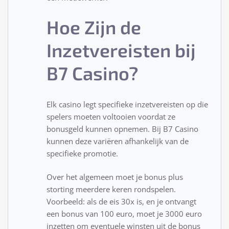
Hoe Zijn de
Inzetvereisten bij
B7 Casino?
Elk casino legt specifieke inzetvereisten op die
spelers moeten voltooien voordat ze
bonusgeld kunnen opnemen. Bij B7 Casino
kunnen deze variëren afhankelijk van de
specifieke promotie.
Over het algemeen moet je bonus plus
storting meerdere keren rondspelen.
Voorbeeld: als de eis 30x is, en je ontvangt
een bonus van 100 euro, moet je 3000 euro
inzetten om eventuele winsten uit de bonus