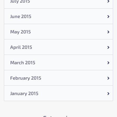
July 2015
June 2015
May 2015
April 2015
March 2015
February 2015
January 2015