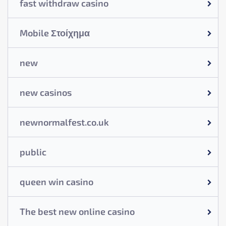
fast withdraw casino
Mobile Στοίχημα
new
new casinos
newnormalfest.co.uk
public
queen win casino
The best new online casino