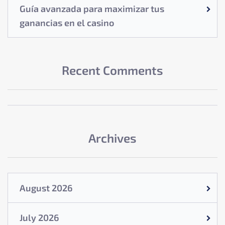
Guía avanzada para maximizar tus
ganancias en el casino
Recent Comments
Archives
August 2026
July 2026