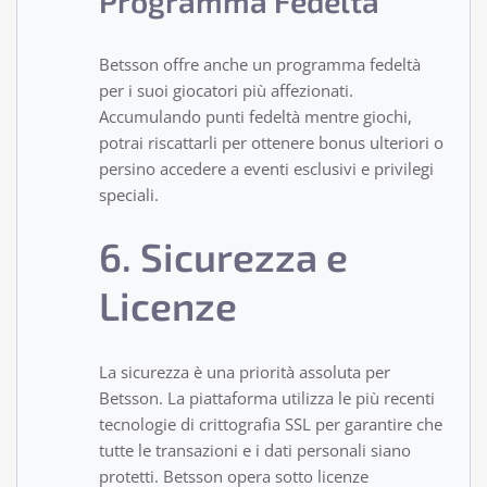
Programma Fedeltà
Betsson offre anche un programma fedeltà
per i suoi giocatori più affezionati.
Accumulando punti fedeltà mentre giochi,
potrai riscattarli per ottenere bonus ulteriori o
persino accedere a eventi esclusivi e privilegi
speciali.
6. Sicurezza e
Licenze
La sicurezza è una priorità assoluta per
Betsson. La piattaforma utilizza le più recenti
tecnologie di crittografia SSL per garantire che
tutte le transazioni e i dati personali siano
protetti. Betsson opera sotto licenze