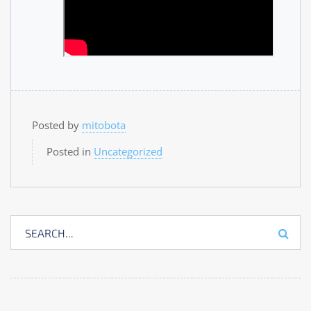
Posted by
mitobota
Posted in
Uncategorized