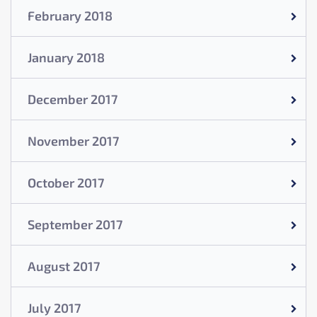
February 2018
January 2018
December 2017
November 2017
October 2017
September 2017
August 2017
July 2017