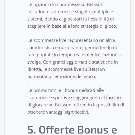
Le opzioni di scommesse su Betsson
includono scommesse singole, multiple e
sistemi, dando ai giocatori la flessibilità di
scegliere in base alla loro strategia di gioco.
Le scommesse live rappresentano un’altra
caratteristica emozionante, permettendo di
fare puntate in tempo reale mentre l’azione si
svolge. Con grafici aggiornati e statistiche in
diretta, le scommesse live su Betsson
aumentano l’emozione del gioco.
Le promozioni e i bonus dedicati alle
scommesse sportive si aggiungono al fascino
di giocare su Betsson, offrendo la possibilità di
ottenere vantaggi significativi.
5. Offerte Bonus e