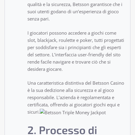
qualità e la sicurezza, Betsson garantisce che i
suoi utenti godano di un’esperienza di gioco
senza pari.
I giocatori possono accedere a giochi come
slot, blackjack, roulette e poker, tutti progettati
per soddisfare sia i principianti che gli esperti
del settore. L’interfaccia user-friendly del sito
rende facile navigare e trovare ciò che si
desidera giocare.
Una caratteristica distintiva del Betsson Casino
è la sua dedizione alla sicurezza e al gioco
responsabile. L’azienda è regolamentata e
certificata, offrendo ai giocatori giochi equi e
sicuri.
2. Processo di