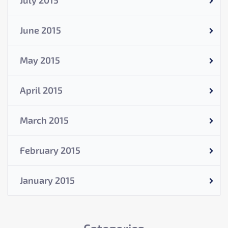
July 2015
June 2015
May 2015
April 2015
March 2015
February 2015
January 2015