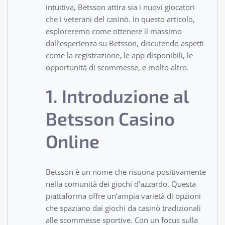
intuitiva, Betsson attira sia i nuovi giocatori
che i veterani del casinò. In questo articolo,
esploreremo come ottenere il massimo
dall’esperienza su Betsson, discutendo aspetti
come la registrazione, le app disponibili, le
opportunità di scommesse, e molto altro.
1. Introduzione al
Betsson Casino
Online
Betsson è un nome che risuona positivamente
nella comunità dei giochi d’azzardo. Questa
piattaforma offre un’ampia varietà di opzioni
che spaziano dai giochi da casinò tradizionali
alle scommesse sportive. Con un focus sulla