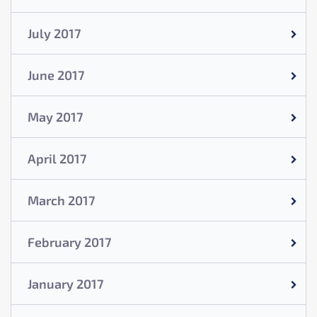
July 2017
June 2017
May 2017
April 2017
March 2017
February 2017
January 2017