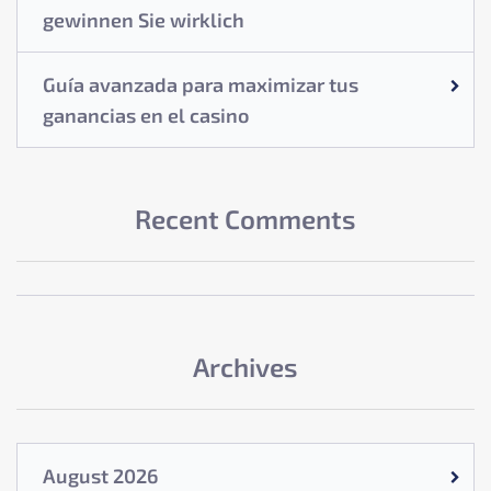
gewinnen Sie wirklich
Guía avanzada para maximizar tus
ganancias en el casino
Recent Comments
Archives
August 2026