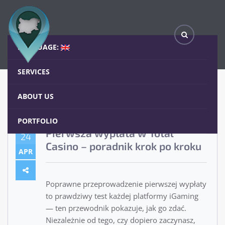
Pierwsza wypłata w Total Casino – poradnik krok po kroku
Home
Blog
LANGUAGE:
SERVICES
ABOUT US
PORTFOLIO
Pierwsza wypłata w Total
24
Casino – poradnik krok po kroku
APR
Poprawne przeprowadzenie pierwszej wypłaty
to prawdziwy test każdej platformy iGaming
— ten przewodnik pokazuje, jak go zdać.
Niezależnie od tego, czy dopiero zaczynasz,