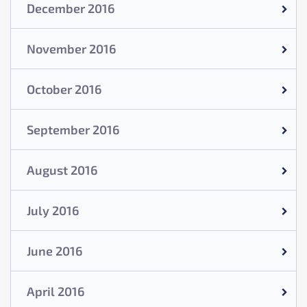
December 2016
November 2016
October 2016
September 2016
August 2016
July 2016
June 2016
April 2016