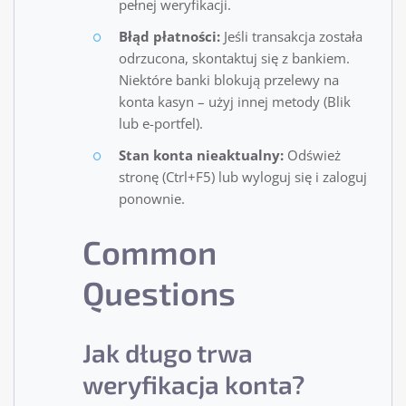
pełnej weryfikacji.
Błąd płatności:
Jeśli transakcja została
odrzucona, skontaktuj się z bankiem.
Niektóre banki blokują przelewy na
konta kasyn – użyj innej metody (Blik
lub e-portfel).
Stan konta nieaktualny:
Odśwież
stronę (Ctrl+F5) lub wyloguj się i zaloguj
ponownie.
Common
Questions
Jak długo trwa
weryfikacja konta?