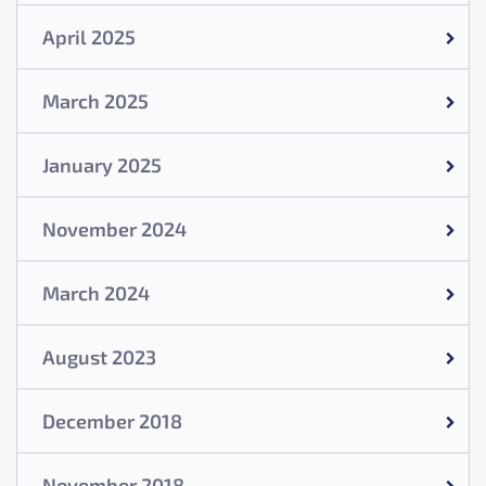
April 2025
March 2025
January 2025
November 2024
March 2024
August 2023
December 2018
November 2018