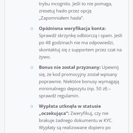
trybu incognito. Jeśli to nie pomaga,
zresetuj hasło przez opcję
„Zapomniałem hasła”.
Opóźniona weryfikacja konta:
Sprawdź skrzynkę odbiorczą i spam. Jeśli
po 48 godzinach nie ma odpowiedzi,
skontaktuj się z supportem przez czat na
żywo.
Bonus nie został przyznany:
Upewnij
się, że kod promocyjny został wpisany
poprawnie. Niektóre bonusy wymagają
minimalnego depozytu (np. 50 zł) –
sprawdź regulamin.
Wypłata utknęła w statusie
„oczekująca”:
Zweryfikuj, czy nie
brakuje żadnego dokumentu w KYC.
Wypłaty są realizowane dopiero po