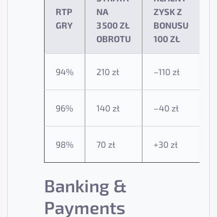
RTP
NA
ZYSK Z
GRY
3 500 ZŁ
BONUSU
OBROTU
100 ZŁ
94%
210 zł
–110 zł
96%
140 zł
–40 zł
98%
70 zł
+30 zł
Banking &
Payments