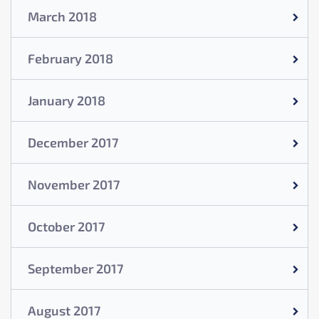
March 2018
February 2018
January 2018
December 2017
November 2017
October 2017
September 2017
August 2017