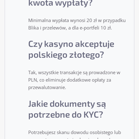
kwota wypłaty?
Minimalna wypłata wynosi 20 zł w przypadku
Blika i przelewów, a dla e-portfeli 10 zł.
Czy kasyno akceptuje
polskiego złotego?
Tak, wszystkie transakcje są prowadzone w
PLN, co eliminuje dodatkowe opłaty za
przewalutowanie.
Jakie dokumenty są
potrzebne do KYC?
Potrzebujesz skanu dowodu osobistego lub