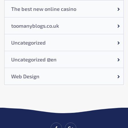
The best new online casino
toomanyblogs.co.uk
Uncategorized
Uncategorized @en
Web Design