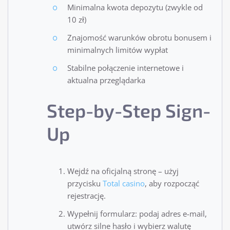
Minimalna kwota depozytu (zwykle od
10 zł)
Znajomość warunków obrotu bonusem i
minimalnych limitów wypłat
Stabilne połączenie internetowe i
aktualna przeglądarka
Step-by-Step Sign-
Up
Wejdź na oficjalną stronę – użyj
przycisku
Total casino
, aby rozpocząć
rejestrację.
Wypełnij formularz: podaj adres e-mail,
utwórz silne hasło i wybierz walutę