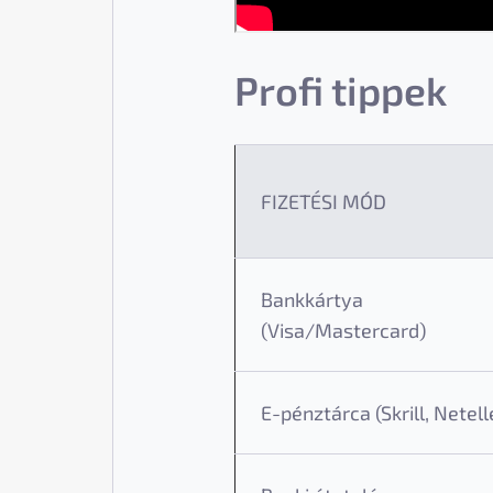
Profi tippek
FIZETÉSI MÓD
Bankkártya
(Visa/Mastercard)
E-pénztárca (Skrill, Netell