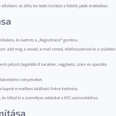
lkölteni, és állíts be letéti korlátot a felelős játék érdekében.
ása
dalára, és kattints a „Regisztráció” gombra.
lapot: add meg a neved, e-mail címed, telefonszámod és a születési
erős jelszót (legalább 8 karakter, nagybetű, szám és speciális
datvédelmi irányelveket.
a kapott e-mailben található linkre kattintva.
l, és töltsd ki a személyes adatokat a KYC-azonosításhoz.
mítása