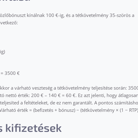
özlőbónuszt kínálnak 100 €-ig, és a tétkövetelmény 35-szörös a
övetkező:
ig)
 = 3500 €
akkor a várható veszteség a tétkövetelmény teljesítése során: 350
tó nettó érték: 200 € – 140 € = 60 €. Ez azt jelenti, hogy átlagosa
eljesíted a feltételeket, de ez nem garantált. A pontos számításho
árható érték = (befizetés + bónusz) − (tétkövetelmény × (1 − RTP)
 kifizetések