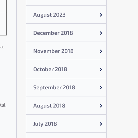
August 2023
December 2018
a.
November 2018
October 2018
September 2018
tal.
August 2018
July 2018