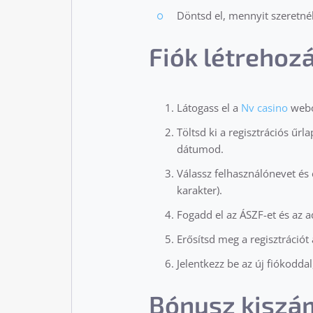
Döntsd el, mennyit szeretnél e
Fiók létrehoz
Látogass el a
Nv casino
webol
Töltsd ki a regisztrációs űr
dátumod.
Válassz felhasználónevet és 
karakter).
Fogadd el az ÁSZF-et és az a
Erősítsd meg a regisztrációt 
Jelentkezz be az új fiókodda
Bónusz kiszá