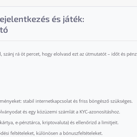
ejelentkezés és játék:
tó
l, szánj rá öt percet, hogy elolvasd ezt az útmutatót – időt és pénz
ményeket: stabil internetkapcsolat és friss böngésző szükséges.
zolványodat és egy közüzemi számlát a KYC-azonosításhoz.
ártya, e-pénztárca, kriptovaluta) és ellenőrizd a limitjeit.
dési feltételeket, különösen a bónuszfeltételeket.