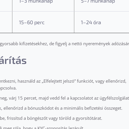
1–3 munkanap
5–7 munkanap
15–60 perc
1–24 óra
gyorsabb kifizetésekhez, de figyelj a nettó nyeremények adózásár
árítás
kezni, használd az „Elfelejtett jelszó” funkciót, vagy ellenőrizd,
apcsolva.
eg, várj 15 percet, majd vedd fel a kapcsolatot az ügyfélszolgálat
, ellenőrizd a bónuszkódot és a minimális befizetési összeget.
e, frissítsd a böngészőt vagy töröld a gyorsítótárat.
dj meg róla, hogy a KYC-azonosítás lezárult.