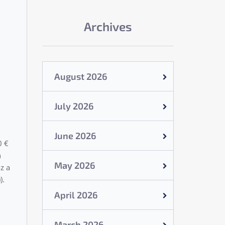
Archives
August 2026
July 2026
June 2026
0 €
n
May 2026
z a
).
April 2026
March 2026