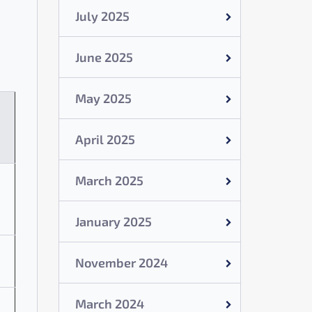
July 2025
June 2025
May 2025
April 2025
March 2025
January 2025
November 2024
March 2024