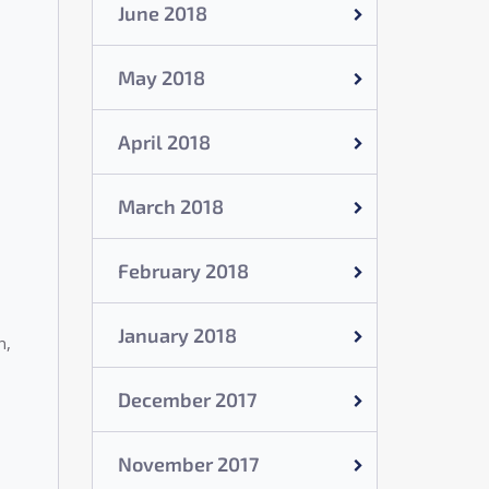
June 2018
May 2018
April 2018
March 2018
February 2018
January 2018
n,
December 2017
November 2017