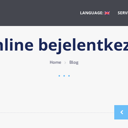
LANGUAGE:
SERV
Home
Blog