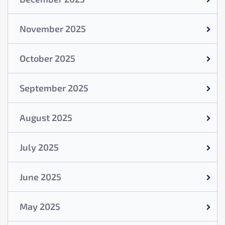
November 2025
October 2025
September 2025
August 2025
July 2025
June 2025
May 2025