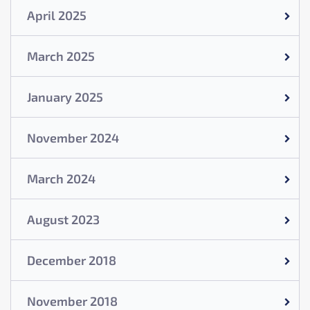
April 2025
March 2025
January 2025
November 2024
March 2024
August 2023
December 2018
November 2018