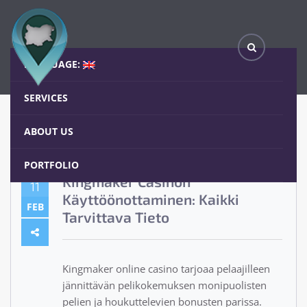
Kingmaker Casinon Käyttöönottaminen: Kaikki Tarvittava Tieto
Home
Blog
LANGUAGE:
SERVICES
ABOUT US
PORTFOLIO
Kingmaker Casinon
11
Käyttöönottaminen: Kaikki
FEB
Tarvittava Tieto
Kingmaker online casino tarjoaa pelaajilleen
jännittävän pelikokemuksen monipuolisten
pelien ja houkuttelevien bonusten parissa.