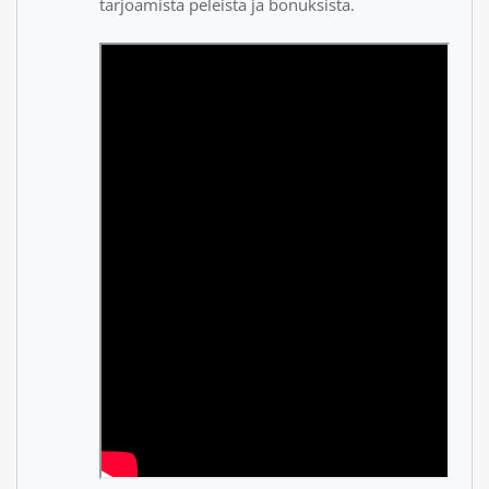
tarjoamista peleistä ja bonuksista.