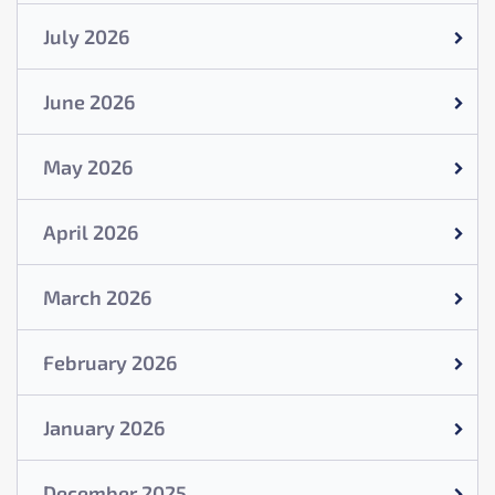
July 2026
June 2026
May 2026
April 2026
March 2026
February 2026
January 2026
December 2025