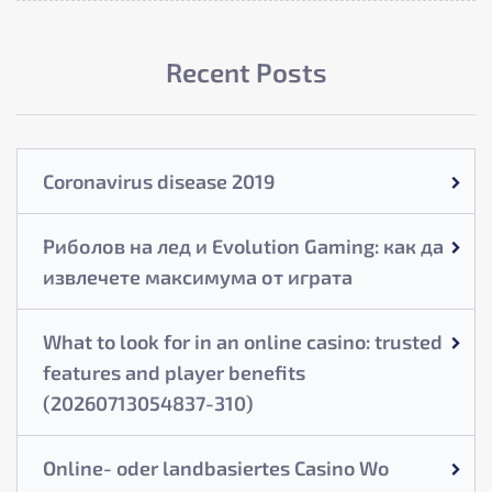
Recent Posts
Coronavirus disease 2019
Риболов на лед и Evolution Gaming: как да
извлечете максимума от играта
What to look for in an online casino: trusted
features and player benefits
(20260713054837-310)
Online- oder landbasiertes Casino Wo