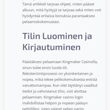
Tämä artikkeli tarjoaa ohjeet, miten pääset
alkuun, mitä hyötyjä se tarjoaa sekä miten voit
hyödyntää erilaisia bonuksia parantaaksesi
pelaamiskokemustasi.
Tilin Luominen ja
Kirjautuminen
Päästäksesi pelaamaan Kingmaker Casinolla,
sinun tulee ensin luoda tili.
Rekisteröintiprosessi on yksinkertainen ja
nopea, mikä tekee pelikokemuksesta entistä
vaivattomampaa. Kun olet täyttänyt vaaditut
tiedot ja vahvistanut tilisi, voit aloittaa
pelaamisen. Kingmaker casino login
mahdollistaa helpon ja nopean pääsyn
pelitilillesi, joten pääset pelien pariin