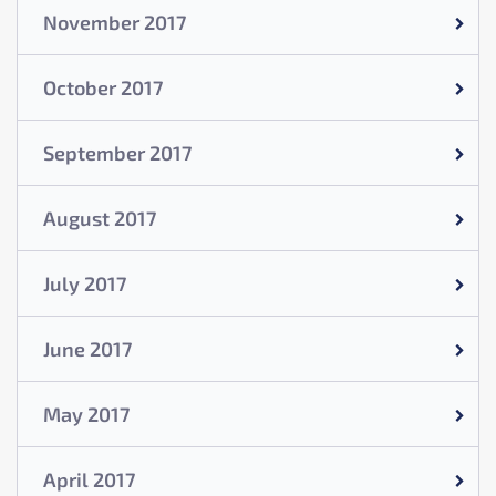
November 2017
October 2017
September 2017
August 2017
July 2017
June 2017
May 2017
April 2017