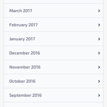
March 2017
February 2017
January 2017
December 2016
November 2016
October 2016
September 2016