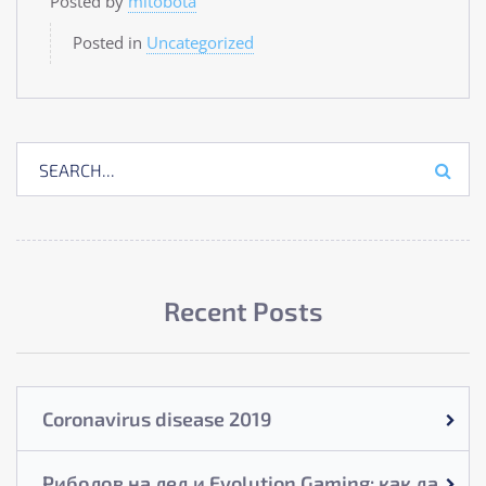
Posted by
mitobota
Posted in
Uncategorized
Recent Posts
Coronavirus disease 2019
Риболов на лед и Evolution Gaming: как да