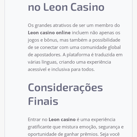
no Leon Casino
Os grandes atrativos de ser um membro do
Leon casino online
incluem não apenas os
jogos e bônus, mas também a possibilidade
de se conectar com uma comunidade global
de apostadores. A plataforma é traduzida em
várias línguas, criando uma experiência
acessível e inclusiva para todos.
Considerações
Finais
Entrar no
Leon casino
é uma experiência
gratificante que mistura emoção, segurança e
oportunidade de ganhar prêmios. Seja você