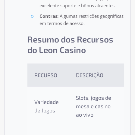
excelente suporte e bônus atraentes.
Contras:
Algumas restrições geográficas
em termos de acesso.
Resumo dos Recursos
do Leon Casino
RECURSO
DESCRIÇÃO
Slots, jogos de
Variedade
mesa e casino
de Jogos
ao vivo