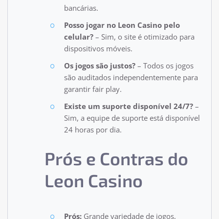
bancárias.
Posso jogar no Leon Casino pelo
celular?
– Sim, o site é otimizado para
dispositivos móveis.
Os jogos são justos?
– Todos os jogos
são auditados independentemente para
garantir fair play.
Existe um suporte disponível 24/7?
–
Sim, a equipe de suporte está disponível
24 horas por dia.
Prós e Contras do
Leon Casino
Prós:
Grande variedade de jogos,