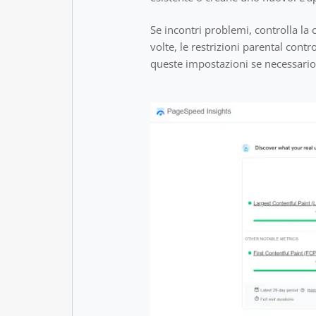
Se incontri problemi, controlla la 
volte, le restrizioni parental con
queste impostazioni se necessario.