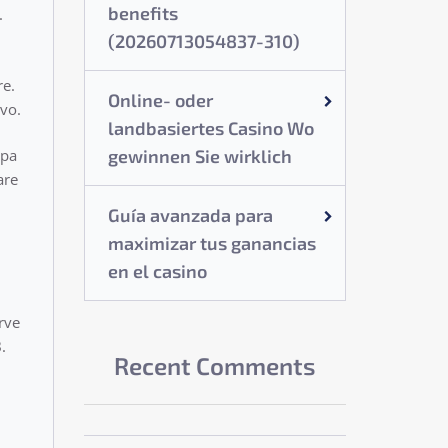
benefits
.
(20260713054837-310)
re.
Online- oder
ivo.
landbasiertes Casino Wo
gewinnen Sie wirklich
upa
are
Guía avanzada para
maximizar tus ganancias
en el casino
erve
.
Recent Comments