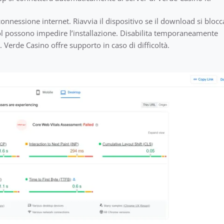
connessione internet. Riavvia il dispositivo se il download si blocc
trol possono impedire l’installazione. Disabilita temporaneamente
 Verde Casino offre supporto in caso di difficoltà.