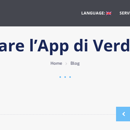
LANGUAGE:
SERV
Home
Blog