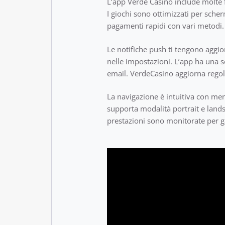
L’app Verde Casino include molte fun
I giochi sono ottimizzati per scher
pagamenti rapidi con vari metodi. L
Le notifiche push ti tengono aggio
nelle impostazioni. L’app ha una se
email. VerdeCasino aggiorna regol
La navigazione è intuitiva con menu
supporta modalità portrait e lands
prestazioni sono monitorate per ga