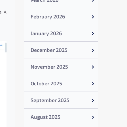
a. A
February 2026
January 2026
December 2025
November 2025
October 2025
September 2025
August 2025