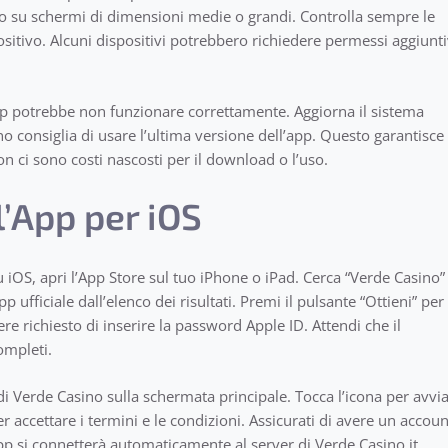
o su schermi di dimensioni medie o grandi. Controlla sempre le
ositivo. Alcuni dispositivi potrebbero richiedere permessi aggiunti
’app potrebbe non funzionare correttamente. Aggiorna il sistema
no consiglia di usare l’ultima versione dell’app. Questo garantisce
on ci sono costi nascosti per il download o l’uso.
’App per iOS
u iOS, apri l’App Store sul tuo iPhone o iPad. Cerca “Verde Casino”
pp ufficiale dall’elenco dei risultati. Premi il pulsante “Ottieni” per
re richiesto di inserire la password Apple ID. Attendi che il
ompleti.
 di Verde Casino sulla schermata principale. Tocca l’icona per avvi
er accettare i termini e le condizioni. Assicurati di avere un accoun
pp si connetterà automaticamente al server di Verde Casino it.