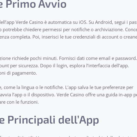
e Primo Avvio
dell’app Verde Casino è automatica su iOS. Su Android, segui i pas
’app potrebbe chiedere permessi per notifiche o archiviazione. Conc
enza completa. Poi, inserisci le tue credenziali di account o crean
azione richiede pochi minuti. Fornisci dati come email e password.
unt per sicurezza. Dopo il login, esplora l’interfaccia dell’app.
ioni di pagamento.
, come la lingua o le notifiche. L’app salva le tue preferenze per
riavvia l’app o il dispositivo. Verde Casino offre una guida in-app pe
are con le funzioni.
e Principali dell’App