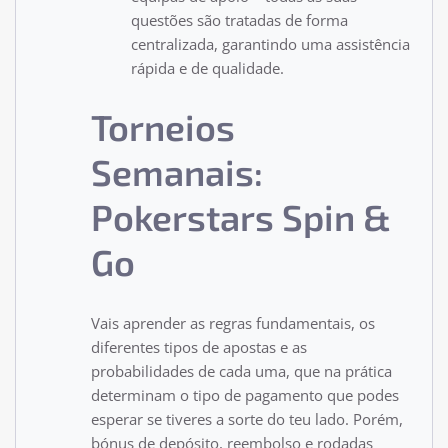
questões são tratadas de forma
centralizada, garantindo uma assistência
rápida e de qualidade.
Torneios
Semanais:
Pokerstars Spin &
Go
Vais aprender as regras fundamentais, os
diferentes tipos de apostas e as
probabilidades de cada uma, que na prática
determinam o tipo de pagamento que podes
esperar se tiveres a sorte do teu lado. Porém,
bónus de depósito, reembolso e rodadas