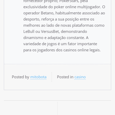
fornecedor próprio; PokerStars, pela
exclusividade do poker online multijogador. O
operador Betano, habitualmente associado ao
desporto, reforça a sua posição entre os
melhores ao lado de novas plataformas como
LeBull ou VersusBet, demonstrando
dinamismo e adaptação constante. A
variedade de jogos é um fator importante
para os jogadores dos casinos online legais.
Posted by
mitobota
Posted in
casino