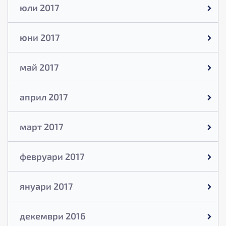
юли 2017
юни 2017
май 2017
април 2017
март 2017
февруари 2017
януари 2017
декември 2016