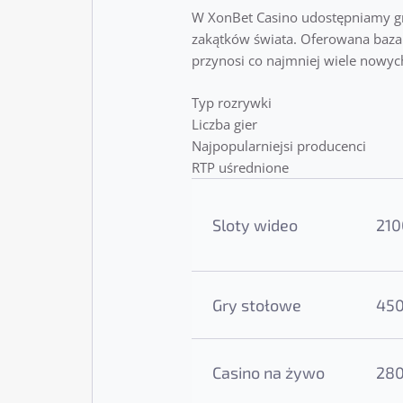
W XonBet Casino udostępniamy g
zakątków świata. Oferowana baza
przynosi co najmniej wiele nowy
Typ rozrywki
Liczba gier
Najpopularniejsi producenci
RTP uśrednione
Sloty wideo
210
Gry stołowe
45
Casino na żywo
28