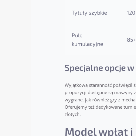
Tytuły szybkie
120
Pule
85
kumulacyjne
Specjalne opcje 
Wyjątkową staranność poświęcili
propozycji dostępne są maszyny z
wygrane, jak również gry z mec
Oferujemy też dedykowane turniej
złotych.
Model wpłat i