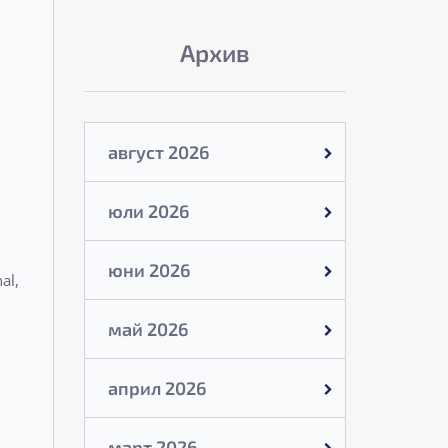
Архив
август 2026
юли 2026
юни 2026
al,
май 2026
април 2026
март 2026