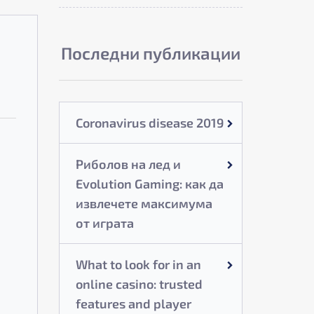
Последни публикации
Coronavirus disease 2019
Риболов на лед и
Evolution Gaming: как да
извлечете максимума
от играта
What to look for in an
online casino: trusted
features and player