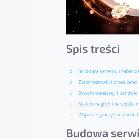
Spis treści
Struktura systemu i zabezpi
Zbiór rozrywki i producenc
System transakcji i kontrola
System nagród i narzędzia 
Wsparcie graczy i wsparcie 
Budowa serwis