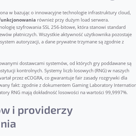
ona w bazując o innowacyjne technologie infrastruktury cloud,
funkcjonowania
również przy dużym load serwera.
ologię szyfrowania SSL 256-bitowe, która stanowi standard
lewów płatniczych. Wszystkie aktywność użytkownika pozostaje
ystem autoryzacji, a dane prywatne trzymane są zgodnie z
zowanymi dostawcami systemów, od których gry poddawane są
nstytucji kontrolnych. Systemy liczb losowych (RNG) w naszych
rtał przez eCOGRA, co gwarantuje fair zasady rozgrywki dla
any fakt: zgodnie z dokumentem Gaming Laboratory Internation
atory RNG mają dokładność losowości na wartości 99,9997%.
ów i providerzy
nia