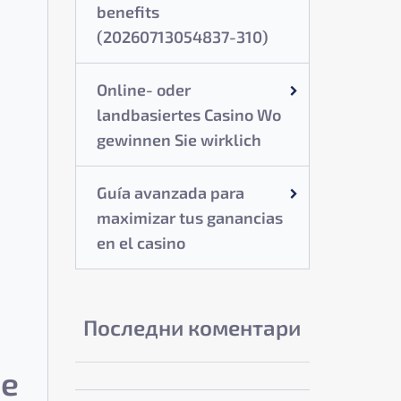
benefits
(20260713054837-310)
Online- oder
landbasiertes Casino Wo
gewinnen Sie wirklich
Guía avanzada para
maximizar tus ganancias
en el casino
Последни коментари
ne