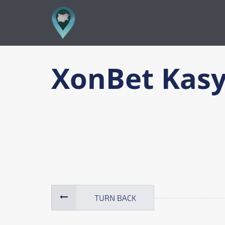
TURN BACK