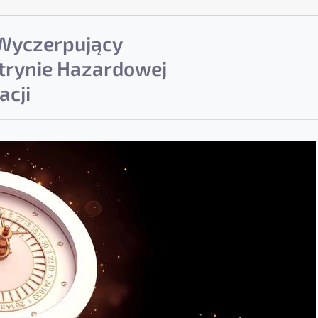
Wyczerpujący
trynie Hazardowej
acji