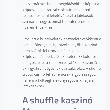
hagyományos banki megoldásokhoz képest a
kriptovalutás tranzakciók szinte azonnal
teljesülnek, ami lehetővé teszi a játékosok
számára, hogy azonnal hozzáférjenek a
nyereményeikhez.
Emellett a kriptovaluták használata csökkenti a
banki költségeket is, mivel a legtöbb kaszinó
nem számít fel tranzakciós díjat a
kriptovalutás befizetések esetén. Ez különösen
előnyös lehet a rendszeres játékosok számára,
akik gyakran végeznek tranzakciókat. A shuffle
crypto casino tehát nemcsak a gyorsaságot,
hanem a költséghatékonyságot is kínálja a
játékosoknak.
A shuffle kaszinó