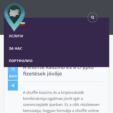
A shuffle kaszino és a crypto fizetések jövője
Home
Blog
ЕЗИК:
УСЛУГИ
ЗА НАС
ПОРТФОЛИО
A shuffle kaszino és a crypto
18
fizetések jövője
AUG
A shuffle kaszino és a kriptovaluták
kombinációja izgalmas jövőt ígér a
szerencsejáték iparban. Ez a cikk részletesen
bemutatja, hogyan formálja a shuffle online