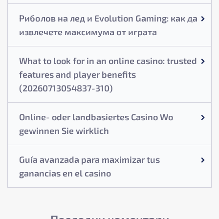
Риболов на лед и Evolution Gaming: как да
извлечете максимума от играта
What to look for in an online casino: trusted
features and player benefits
(20260713054837-310)
Online- oder landbasiertes Casino Wo
gewinnen Sie wirklich
Guía avanzada para maximizar tus
ganancias en el casino