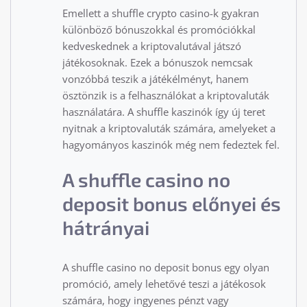
Emellett a shuffle crypto casino-k gyakran
különböző bónuszokkal és promóciókkal
kedveskednek a kriptovalutával játszó
játékosoknak. Ezek a bónuszok nemcsak
vonzóbbá teszik a játékélményt, hanem
ösztönzik is a felhasználókat a kriptovaluták
használatára. A shuffle kaszinók így új teret
nyitnak a kriptovaluták számára, amelyeket a
hagyományos kaszinók még nem fedeztek fel.
A shuffle casino no
deposit bonus előnyei és
hátrányai
A shuffle casino no deposit bonus egy olyan
promóció, amely lehetővé teszi a játékosok
számára, hogy ingyenes pénzt vagy