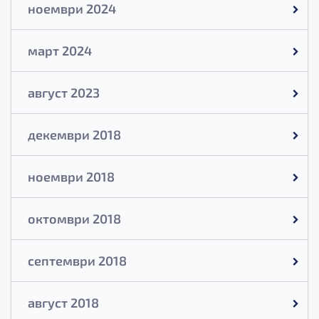
ноември 2024
март 2024
август 2023
декември 2018
ноември 2018
октомври 2018
септември 2018
август 2018