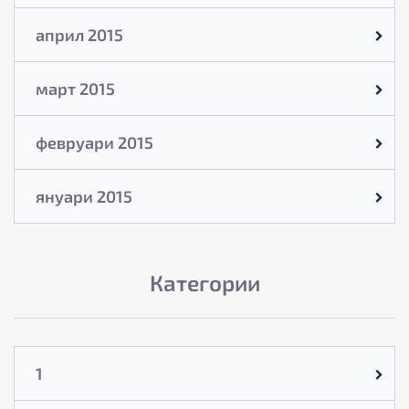
април 2015
март 2015
февруари 2015
януари 2015
Категории
1