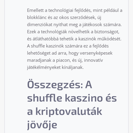
Emellett a technológiai fejlődés, mint például a
blokklánc és az okos szerződések, új
dimenziókat nyithat meg a játékosok számára.
Ezek a technológiák növelhetik a biztonságot,
és átláthatóbbá tehetik a kaszinók működését.
A shuffle kaszinók számára ez a fejlődés
lehetőséget ad arra, hogy versenyképesek
maradjanak a piacon, és új, innovatív
játékélményeket kínáljanak.
Összegzés: A
shuffle kaszino és
a kriptovaluták
jövője