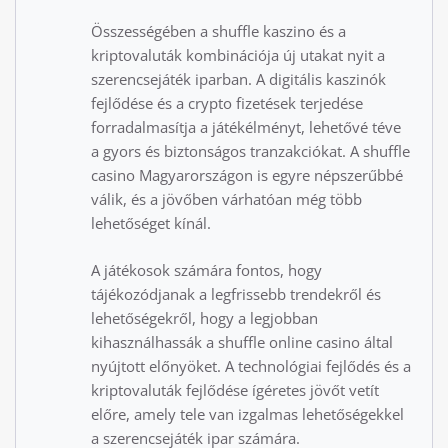
Összességében a shuffle kaszino és a
kriptovaluták kombinációja új utakat nyit a
szerencsejáték iparban. A digitális kaszinók
fejlődése és a crypto fizetések terjedése
forradalmasítja a játékélményt, lehetővé téve
a gyors és biztonságos tranzakciókat. A shuffle
casino Magyarországon is egyre népszerűbbé
válik, és a jövőben várhatóan még több
lehetőséget kínál.
A játékosok számára fontos, hogy
tájékozódjanak a legfrissebb trendekről és
lehetőségekről, hogy a legjobban
kihasználhassák a shuffle online casino által
nyújtott előnyöket. A technológiai fejlődés és a
kriptovaluták fejlődése ígéretes jövőt vetít
előre, amely tele van izgalmas lehetőségekkel
a szerencsejáték ipar számára.