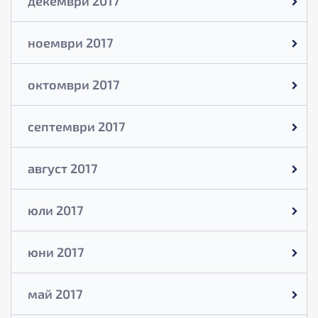
декември 2017
ноември 2017
октомври 2017
септември 2017
август 2017
юли 2017
юни 2017
май 2017