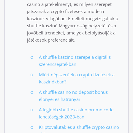
casino a játékélményt, és milyen szerepet
játszanak a crypto fizetések a modern
kaszinók világában. Emellett megvizsgáljuk a
shuffle kaszinó Magyarország helyzetét és a
jövőbeli trendeket, amelyek befolyásolják a
játékosok preferenciáit.
A shuffle kaszino szerepe a digitális
szerencsejátékban
Miért népszerűek a crypto fizetések a
kaszinókban?
A shuffle casino no deposit bonus
előnyei és hátrányai
A legjobb shuffle casino promo code
lehetőségek 2023-ban
Kriptovaluták és a shuffle crypto casino