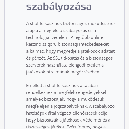
szabályozása
A shuffle kaszinók biztonságos működésének
alapja a megfelelő szabályozás és a
technológiai védelem. A legtöbb online
kaszinó szigorú biztonsági intézkedéseket
alkalmaz, hogy megvédje a játékosok adatait
és pénzét. Az SSL titkosítás és a biztonságos
szerverek használata elengedhetetlen a
játékosok bizalmának megőrzésében.
Emellett a shuffle kaszinók általában
rendelkeznek a megfelelő engedélyekkel,
amelyek biztosítják, hogy a működésük
megfeleljen a jogszabályoknak. A szabályozó
hatóságok által végzett ellenőrzések célja,
hogy biztosítsák a játékosok védelmét és a
tisztességes játékot. Ezért fontos, hogy a