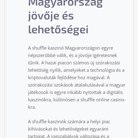
Magyarország
jövője és
lehetőségei
A shuffle kaszinó Magyarországon egyre
népszerűbbé válik, és a jövője ígéretesnek
tűnik. A hazai piacon számos új szórakozási
lehetőség nyílik, amelyeket a technológia és a
kriptovaluták fejlődése hoz magával. A
szórakozási szokások átalakulásával a magyar
játékosok is egyre inkább nyitottak a digitális
kaszinókra, különösen a shuffle online casino-
kra.
A shuffle kaszinók számára a helyi piac
kihívásokat és lehetőségeket egyaránt
tartogat. A jogszabályok változása és a