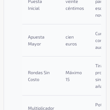
Puesta
veinte
para
Inicial
céntimos
escuad
novato
Cumple
Apuesta
cien
coman
Mayor
euros
audace
Tiradas
Rondas Sin
Máximo
prolon
Costo
15
sin cos
añadid
Potenci
Multiplicador