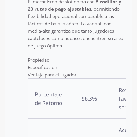
El mecanismo de slot opera con
5 rodillos y
20 rutas de pago ajustables
, permitiendo
flexibilidad operacional comparable a las
tácticas de batalla aéreo. La variabilidad
media-alta garantiza que tanto jugadores
cautelosos como audaces encuentren su área
de juego óptima.
Propiedad
Especificación
Ventaja para el Jugador
Retorn
Porcentaje
96.3%
favora
de Retorno
sobre c
Accesib