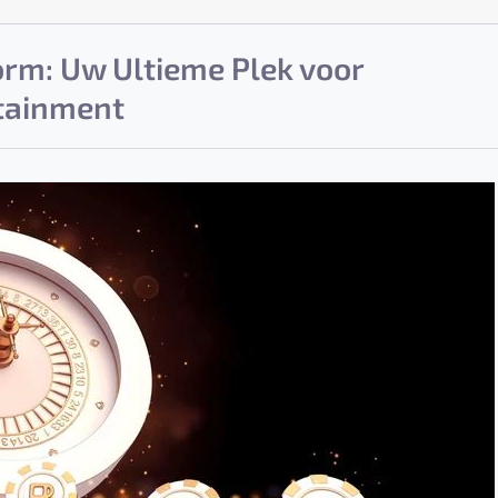
rm: Uw Ultieme Plek voor
rtainment