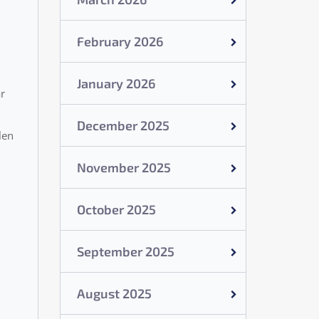
February 2026
January 2026
r
December 2025
len
November 2025
October 2025
September 2025
August 2025