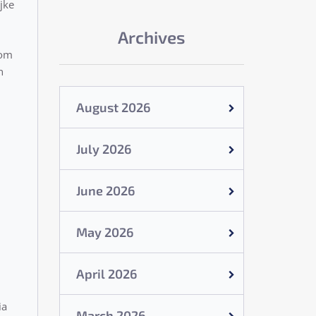
jke
Archives
rom
n
August 2026
July 2026
June 2026
May 2026
April 2026
ia
March 2026