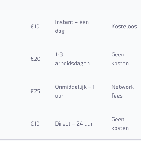
Instant – één
€10
Kosteloos
dag
1-3
Geen
€20
arbeidsdagen
kosten
Onmiddellijk – 1
Network
€25
uur
fees
Geen
€10
Direct – 24 uur
kosten