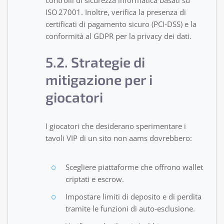
controlli di sicurezza informatica basati su
ISO 27001. Inoltre, verifica la presenza di
certificati di pagamento sicuro (PCI‑DSS) e la
conformità al GDPR per la privacy dei dati.
5.2. Strategie di
mitigazione per i
giocatori
I giocatori che desiderano sperimentare i
tavoli VIP di un sito non aams dovrebbero:
Scegliere piattaforme che offrono wallet
criptati e escrow.
Impostare limiti di deposito e di perdita
tramite le funzioni di auto‑esclusione.