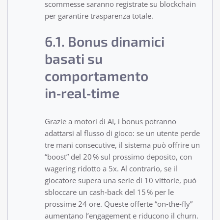
scommesse saranno registrate su blockchain
per garantire trasparenza totale.
6.1. Bonus dinamici
basati su
comportamento
in‑real‑time
Grazie a motori di AI, i bonus potranno
adattarsi al flusso di gioco: se un utente perde
tre mani consecutive, il sistema può offrire un
“boost” del 20 % sul prossimo deposito, con
wagering ridotto a 5x. Al contrario, se il
giocatore supera una serie di 10 vittorie, può
sbloccare un cash‑back del 15 % per le
prossime 24 ore. Queste offerte “on‑the‑fly”
aumentano l’engagement e riducono il churn.