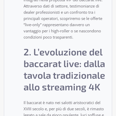
Attraverso dati di settore, testimonianze di
dealer professionisti e un confronto tra i
principali operatori, scopriremo se le offerte
“live‑only” rappresentano davvero un
vantaggio per i high‑roller o se nascondono
condizioni poco trasparenti.
2. L’evoluzione del
baccarat live: dalla
tavola tradizionale
allo streaming 4K
Il baccarat è nato nei salotti aristocratici del
XVIII secolo e, per più di due secoli, è rimasto
legato a sale da gioco opulente, luci soffuse e