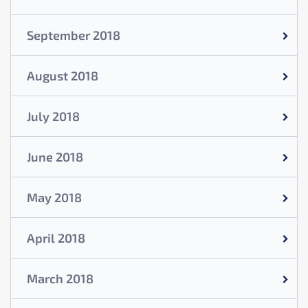
September 2018
August 2018
July 2018
June 2018
May 2018
April 2018
March 2018