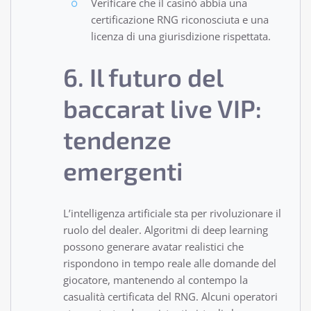
Verificare che il casinò abbia una
certificazione RNG riconosciuta e una
licenza di una giurisdizione rispettata.
6. Il futuro del
baccarat live VIP:
tendenze
emergenti
L’intelligenza artificiale sta per rivoluzionare il
ruolo del dealer. Algoritmi di deep learning
possono generare avatar realistici che
rispondono in tempo reale alle domande del
giocatore, mantenendo al contempo la
casualità certificata del RNG. Alcuni operatori