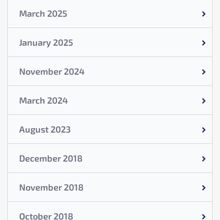
March 2025
January 2025
November 2024
March 2024
August 2023
December 2018
November 2018
October 2018