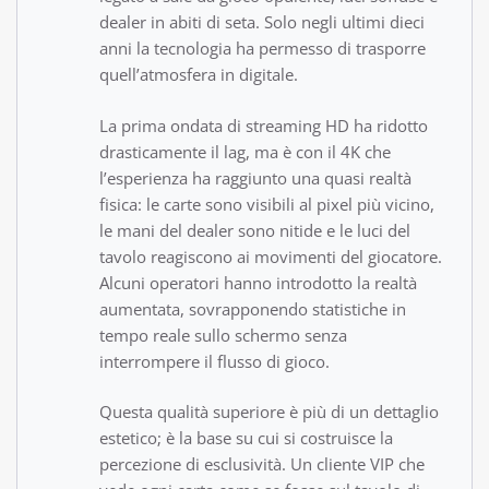
dealer in abiti di seta. Solo negli ultimi dieci
anni la tecnologia ha permesso di trasporre
quell’atmosfera in digitale.
La prima ondata di streaming HD ha ridotto
drasticamente il lag, ma è con il 4K che
l’esperienza ha raggiunto una quasi realtà
fisica: le carte sono visibili al pixel più vicino,
le mani del dealer sono nitide e le luci del
tavolo reagiscono ai movimenti del giocatore.
Alcuni operatori hanno introdotto la realtà
aumentata, sovrapponendo statistiche in
tempo reale sullo schermo senza
interrompere il flusso di gioco.
Questa qualità superiore è più di un dettaglio
estetico; è la base su cui si costruisce la
percezione di esclusività. Un cliente VIP che