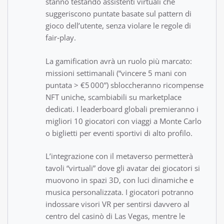
stanno testando assistenti virtuali che
suggeriscono puntate basate sul pattern di
gioco dell’utente, senza violare le regole di
fair‑play.
La gamification avrà un ruolo più marcato:
missioni settimanali (“vincere 5 mani con
puntata > €5 000”) sbloccheranno ricompense
NFT uniche, scambiabili su marketplace
dedicati. I leaderboard globali premieranno i
migliori 10 giocatori con viaggi a Monte Carlo
o biglietti per eventi sportivi di alto profilo.
L’integrazione con il metaverso permetterà
tavoli “virtuali” dove gli avatar dei giocatori si
muovono in spazi 3D, con luci dinamiche e
musica personalizzata. I giocatori potranno
indossare visori VR per sentirsi davvero al
centro del casinò di Las Vegas, mentre le