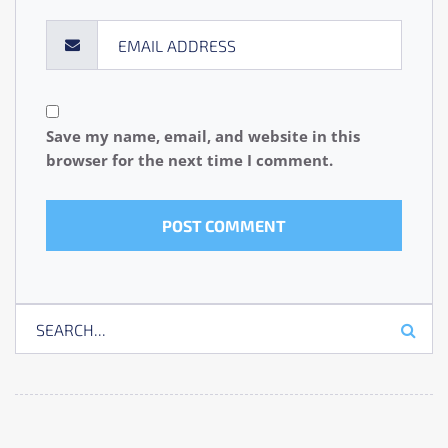
Save my name, email, and website in this
browser for the next time I comment.