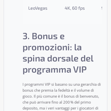
LeoVegas
4K, 60 fps
9/10
3. Bonus e
promozioni: la
spina dorsale del
programma VIP
I programmi VIP si basano su una gerarchia di
bonus che premia la fedeltà e il volume di
gioco. Il più comune è il bonus di benvenuto,
che può arrivare fino al 200 % del primo
deposito, ma i veri vantaggi per i giocatori di