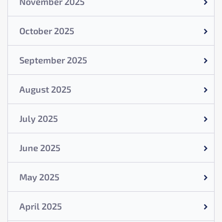
November 2025
October 2025
September 2025
August 2025
July 2025
June 2025
May 2025
April 2025