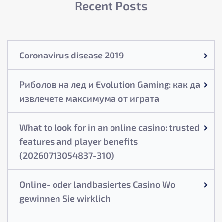
Recent Posts
Coronavirus disease 2019
Риболов на лед и Evolution Gaming: как да
извлечете максимума от играта
What to look for in an online casino: trusted
features and player benefits
(20260713054837-310)
Online- oder landbasiertes Casino Wo
gewinnen Sie wirklich