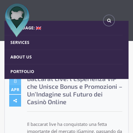
Baccarat Live: l’Esperienza VIP che Unisce Bonus e Promozioni – Un’Indagine sul Futuro dei Casinò Online
Home
Blog
LANGUAGE:
SERVICES
ABOUT US
PORTFOLIO
Baccarat Live: l’Esperienza VIP
8
che Unisce Bonus e Promozioni –
APR
Un’Indagine sul Futuro dei
Casinò Online
Il baccarat live ha conquistato una fetta
importante del mercato iGaming, passando da