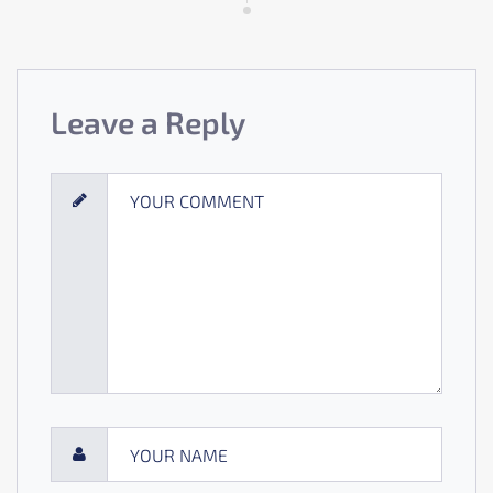
Leave a Reply