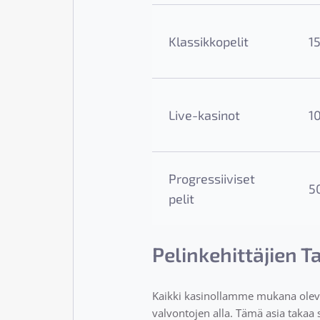
Klassikkopelit
1
Live-kasinot
1
Progressiiviset
5
pelit
Pelinkehittäjien T
Kaikki kasinollamme mukana olevat 
valvontojen alla. Tämä asia takaa s