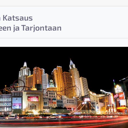
a Katsaus
en ja Tarjontaan