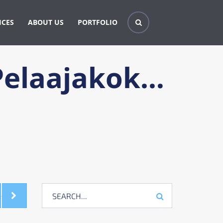
ICES
ABOUT US
PORTFOLIO
LunuBet – Kattava Katsaus Pelaajakokemukseen ja Tarjontaan