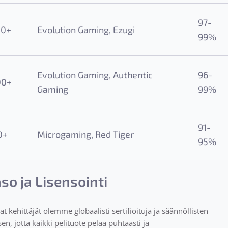
97-
50+
Evolution Gaming, Ezugi
99%
Evolution Gaming, Authentic
96-
00+
Gaming
99%
91-
0+
Microgaming, Red Tiger
95%
aso ja Lisensointi
kehittäjät olemme globaalisti sertifioituja ja säännöllisten
en, jotta kaikki pelituote pelaa puhtaasti ja