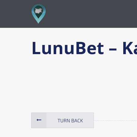
TURN BACK