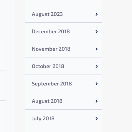
August 2023
December 2018
November 2018
October 2018
September 2018
August 2018
July 2018