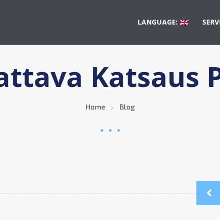
LANGUAGE:
SERV
Home
Blog