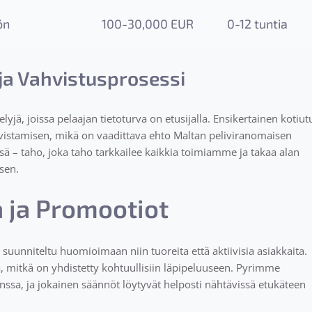
ön
100-30,000 EUR
0-12 tuntia
ja Vahvistusprosessi
ä, joissa pelaajan tietoturva on etusijalla. Ensikertainen kotiut
ahvistamisen, mikä on vaadittava ehto Maltan peliviranomaisen
sä – taho, joka taho tarkkailee kaikkia toimiamme ja takaa alan
sen.
 ja Promootiot
unniteltu huomioimaan niin tuoreita että aktiivisia asiakkaita.
mitkä on yhdistetty kohtuullisiin läpipeluuseen. Pyrimme
sa, ja jokainen säännöt löytyvät helposti nähtävissä etukäteen