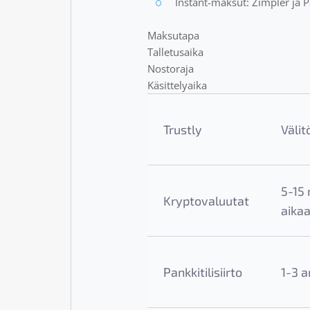
Instant-maksut: Zimpler ja Pa
Maksutapa
Talletusaika
Nostoraja
Käsittelyaika
Trustly
Välit
5-15 
Kryptovaluutat
aika
Pankkitilisiirto
1-3 a