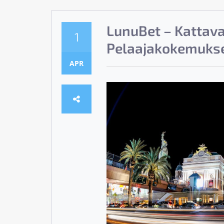
LunuBet – Kattav
1
Pelaajakokemukse
APR