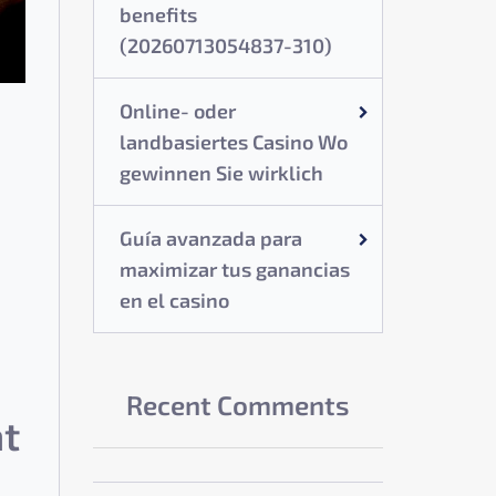
benefits
(20260713054837-310)
Online- oder
landbasiertes Casino Wo
gewinnen Sie wirklich
Guía avanzada para
maximizar tus ganancias
en el casino
Recent Comments
ät