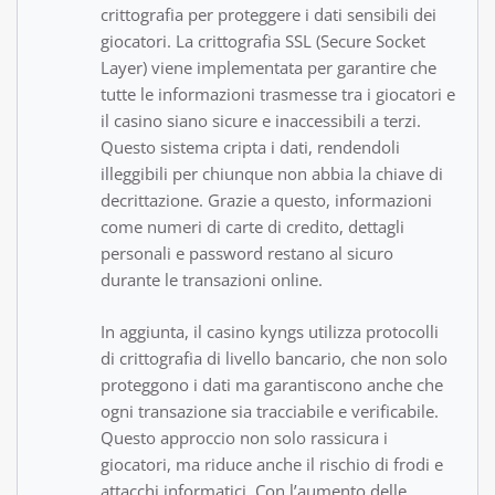
crittografia per proteggere i dati sensibili dei
giocatori. La crittografia SSL (Secure Socket
Layer) viene implementata per garantire che
tutte le informazioni trasmesse tra i giocatori e
il casino siano sicure e inaccessibili a terzi.
Questo sistema cripta i dati, rendendoli
illeggibili per chiunque non abbia la chiave di
decrittazione. Grazie a questo, informazioni
come numeri di carte di credito, dettagli
personali e password restano al sicuro
durante le transazioni online.
In aggiunta, il casino kyngs utilizza protocolli
di crittografia di livello bancario, che non solo
proteggono i dati ma garantiscono anche che
ogni transazione sia tracciabile e verificabile.
Questo approccio non solo rassicura i
giocatori, ma riduce anche il rischio di frodi e
attacchi informatici. Con l’aumento delle