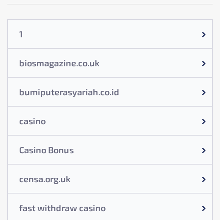
1
biosmagazine.co.uk
bumiputerasyariah.co.id
casino
Casino Bonus
censa.org.uk
fast withdraw casino