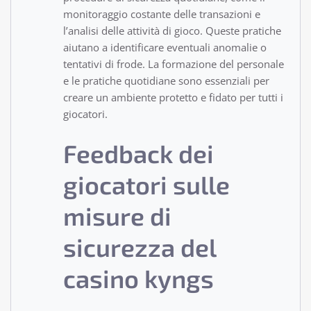
monitoraggio costante delle transazioni e
l’analisi delle attività di gioco. Queste pratiche
aiutano a identificare eventuali anomalie o
tentativi di frode. La formazione del personale
e le pratiche quotidiane sono essenziali per
creare un ambiente protetto e fidato per tutti i
giocatori.
Feedback dei
giocatori sulle
misure di
sicurezza del
casino kyngs