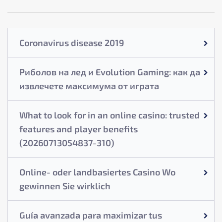
Coronavirus disease 2019
Риболов на лед и Evolution Gaming: как да
извлечете максимума от играта
What to look for in an online casino: trusted
features and player benefits
(20260713054837-310)
Online- oder landbasiertes Casino Wo
gewinnen Sie wirklich
Guía avanzada para maximizar tus