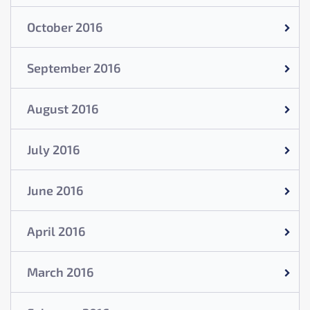
October 2016
September 2016
August 2016
July 2016
June 2016
April 2016
March 2016