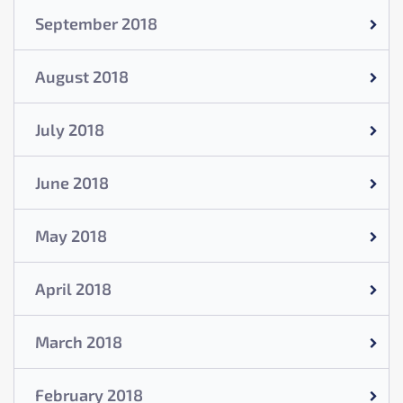
September 2018
August 2018
July 2018
June 2018
May 2018
April 2018
March 2018
February 2018