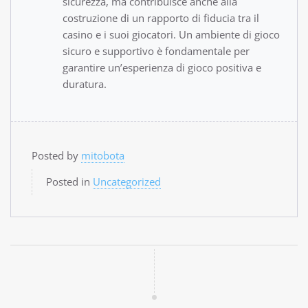
sicurezza, ma contribuisce anche alla
costruzione di un rapporto di fiducia tra il
casino e i suoi giocatori. Un ambiente di gioco
sicuro e supportivo è fondamentale per
garantire un’esperienza di gioco positiva e
duratura.
Posted by
mitobota
Posted in
Uncategorized