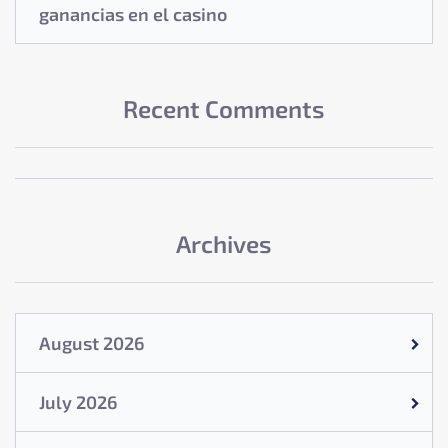
ganancias en el casino
Recent Comments
Archives
August 2026
July 2026