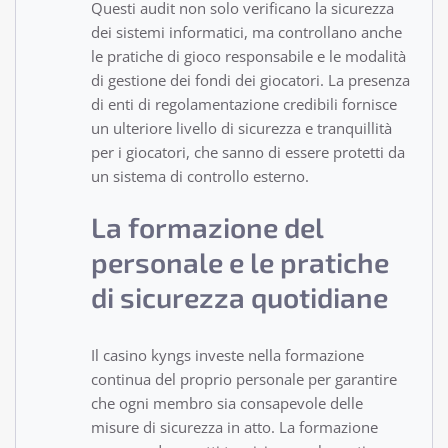
Questi audit non solo verificano la sicurezza
dei sistemi informatici, ma controllano anche
le pratiche di gioco responsabile e le modalità
di gestione dei fondi dei giocatori. La presenza
di enti di regolamentazione credibili fornisce
un ulteriore livello di sicurezza e tranquillità
per i giocatori, che sanno di essere protetti da
un sistema di controllo esterno.
La formazione del
personale e le pratiche
di sicurezza quotidiane
Il casino kyngs investe nella formazione
continua del proprio personale per garantire
che ogni membro sia consapevole delle
misure di sicurezza in atto. La formazione