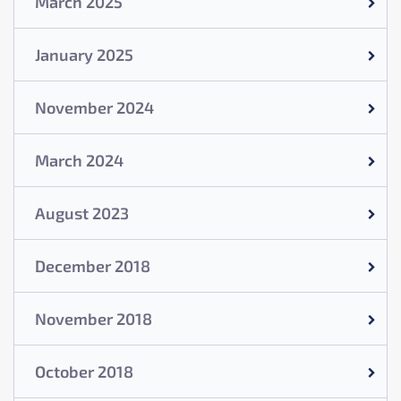
March 2025
January 2025
November 2024
March 2024
August 2023
December 2018
November 2018
October 2018