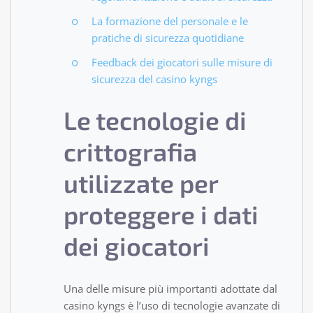
La formazione del personale e le
pratiche di sicurezza quotidiane
Feedback dei giocatori sulle misure di
sicurezza del casino kyngs
Le tecnologie di
crittografia
utilizzate per
proteggere i dati
dei giocatori
Una delle misure più importanti adottate dal
casino kyngs è l’uso di tecnologie avanzate di