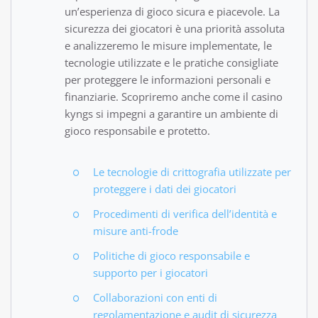
un’esperienza di gioco sicura e piacevole. La
sicurezza dei giocatori è una priorità assoluta
e analizzeremo le misure implementate, le
tecnologie utilizzate e le pratiche consigliate
per proteggere le informazioni personali e
finanziarie. Scopriremo anche come il casino
kyngs si impegni a garantire un ambiente di
gioco responsabile e protetto.
Le tecnologie di crittografia utilizzate per
proteggere i dati dei giocatori
Procedimenti di verifica dell’identità e
misure anti-frode
Politiche di gioco responsabile e
supporto per i giocatori
Collaborazioni con enti di
regolamentazione e audit di sicurezza