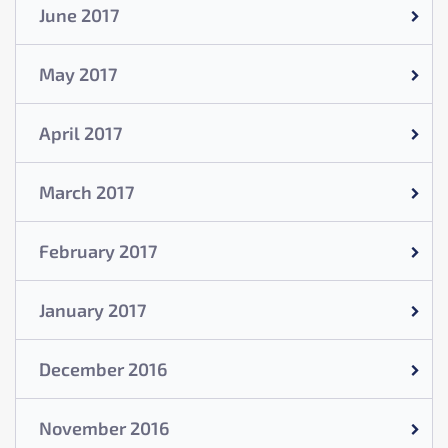
June 2017
May 2017
April 2017
March 2017
February 2017
January 2017
December 2016
November 2016