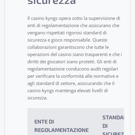
Il casino kyngs opera sotto la supervisione di
enti di regolamentazione che assicurano che
vengano rispettati rigorosi standard di
sicurezza e gioco responsabile. Queste
collaborazioni garantiscono che tutte le
operazioni del casino siano trasparenti e che i
diritti dei giocatori siano protetti. Gli enti di
regolamentazione conducono audit regolari
per verificare la conformità alle normative e
agli standard di settore, assicurando che il
casino kyngs mantenga elevati livelli di
sicurezza.
STANDARD
ENTE DI
DI
REGOLAMENTAZIONE
SICUREZZA