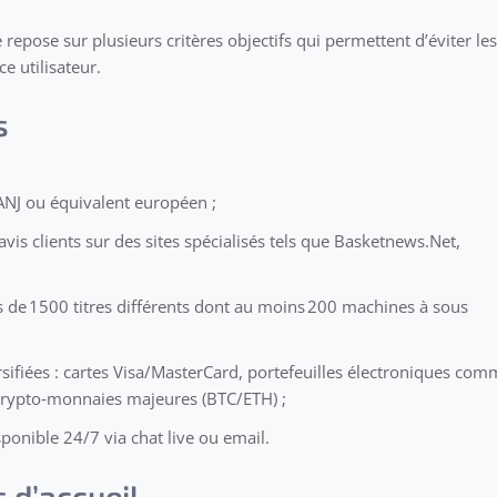
repose sur plusieurs critères objectifs qui permettent d’éviter les
e utilisateur.
s
’ANJ ou équivalent européen ;
vis clients sur des sites spécialisés tels que Basketnews.Net,
s de 1500 titres différents dont au moins 200 machines à sous
ifiées : cartes Visa/MasterCard, portefeuilles électroniques com
e crypto‑monnaies majeures (BTC/ETH) ;
sponible 24/7 via chat live ou email.
 d’accueil