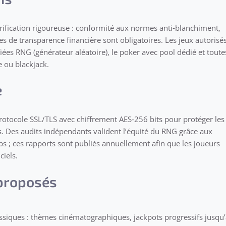
érification rigoureuse : conformité aux normes anti‑blanchiment,
s de transparence financière sont obligatoires. Les jeux autorisé
fiées RNG (générateur aléatoire), le poker avec pool dédié et toute
e ou blackjack.
e
e protocole SSL/TLS avec chiffrement AES‑256 bits pour protéger les
. Des audits indépendants valident l’équité du RNG grâce aux
bs ; ces rapports sont publiés annuellement afin que les joueurs
ciels.
 proposés
ssiques : thèmes cinématographiques, jackpots progressifs jusqu’