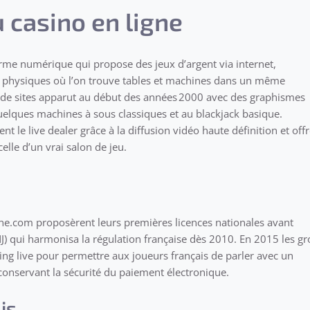
u casino en ligne
orme numérique qui propose des jeux d’argent via internet,
 physiques où l’on trouve tables et machines dans un même
 de sites apparut au début des années 2000 avec des graphismes
quelques machines à sous classiques et au blackjack basique.
nt le live dealer grâce à la diffusion vidéo haute définition et off
elle d’un vrai salon de jeu.
e.com proposèrent leurs premières licences nationales avant
J) qui harmonisa la régulation française dès 2010. En 2015 les gr
ing live pour permettre aux joueurs français de parler avec un
conservant la sécurité du paiement électronique.
is