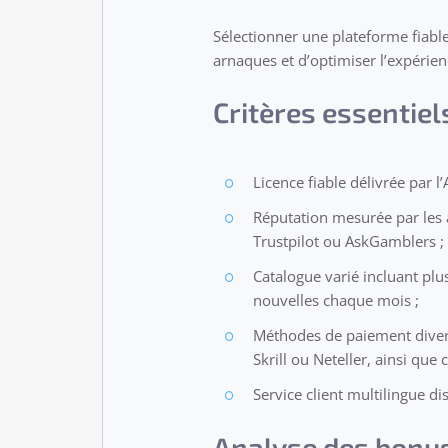
Sélectionner une plateforme fiable 
arnaques et d’optimiser l’expérienc
Critères essentiel
Licence fiable délivrée par l
Réputation mesurée par les a
Trustpilot ou AskGamblers ;
Catalogue varié incluant plu
nouvelles chaque mois ;
Méthodes de paiement divers
Skrill ou Neteller, ainsi qu
Service client multilingue di
Analyse des bonus