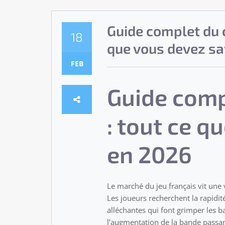
Guide complet du c
18
que vous devez sa
FEB
Guide comp
: tout ce q
en 2026
Le marché du jeu français vit une
Les joueurs recherchent la rapidité
alléchantes qui font grimper les b
l’augmentation de la bande passan