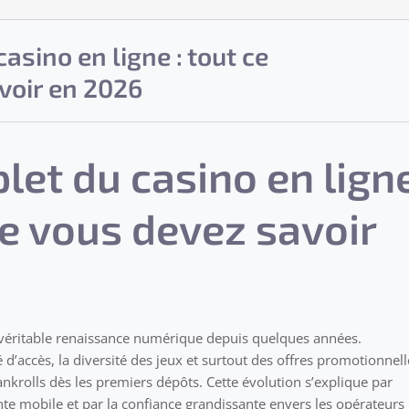
asino en ligne : tout ce
voir en 2026
let du casino en lign
ue vous devez savoir
 véritable renaissance numérique depuis quelques années.
 d’accès, la diversité des jeux et surtout des offres promotionnell
ankrolls dès les premiers dépôts. Cette évolution s’explique par
te mobile et par la confiance grandissante envers les opérateurs