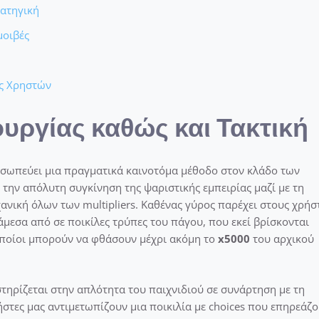
ρατηγική
μοιβές
ές Χρηστών
υργίας καθώς και Τακτική
οσωπεύει μια πραγματικά καινοτόμα μέθοδο στον κλάδο των
 την απόλυτη συγκίνηση της ψαριστικής εμπειρίας μαζί με τη
νική όλων των multipliers. Καθένας γύρος παρέχει στους χρήσ
νάμεσα από σε ποικίλες τρύπες του πάγου, που εκεί βρίσκονται
οποίοι μπορούν να φθάσουν μέχρι ακόμη το
x5000
του αρχικού
τηρίζεται στην απλότητα του παιχνιδιού σε συνάρτηση με τη
ήστες μας αντιμετωπίζουν μια ποικιλία με choices που επηρεάζ