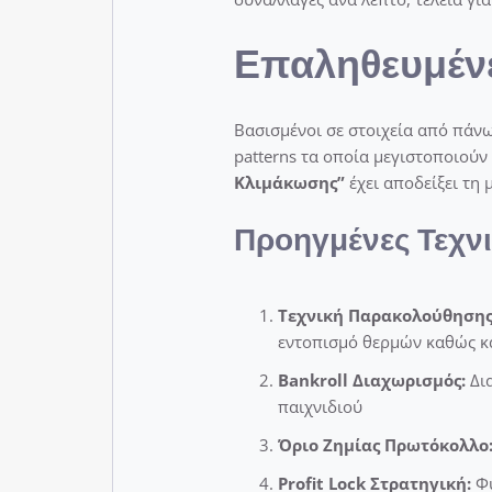
Επαληθευμένε
Βασισμένοι σε στοιχεία από πάν
patterns τα οποία μεγιστοποιούν 
Κλιμάκωσης”
έχει αποδείξει τη
Προηγμένες Τεχνι
Τεχνική Παρακολούθησης 
εντοπισμό θερμών καθώς κ
Bankroll Διαχωρισμός:
Δια
παιχνιδιού
Όριο Ζημίας Πρωτόκολλο
Profit Lock Στρατηγική:
Φύ