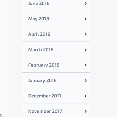
June 2018
May 2018
April 2018
March 2018
February 2018
January 2018
December 2017
November 2017
ει