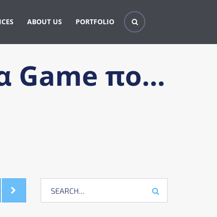
ICES
ABOUT US
PORTFOLIO
🎣 Κρυστάλλινο Ψάρεμα: Ένα Game που Κυριαρχεί όλα τα Καζίνο