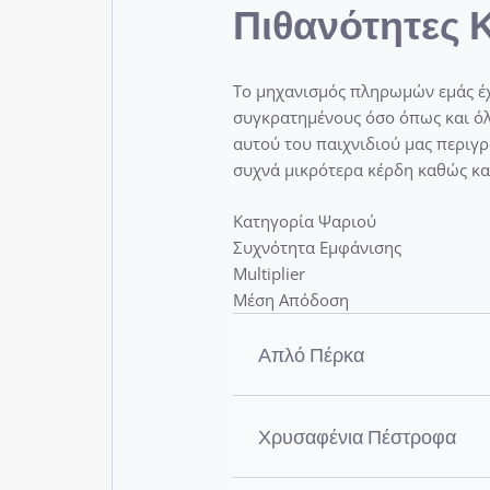
Πιθανότητες 
Το μηχανισμός πληρωμών εμάς έχε
συγκρατημένους όσο όπως και όλο
αυτού του παιχνιδιού μας περιγ
συχνά μικρότερα κέρδη καθώς κα
Κατηγορία Ψαριού
Συχνότητα Εμφάνισης
Multiplier
Μέση Απόδοση
Απλό Πέρκα
Χρυσαφένια Πέστροφα