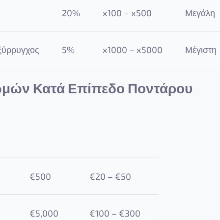
20%
x100 – x500
Μεγάλη
ξύρρυγχος
5%
x1000 – x5000
Μέγιστη
ωμών Κατά Επίπεδο Ποντάρου
€500
€20 – €50
0
€5,000
€100 – €300