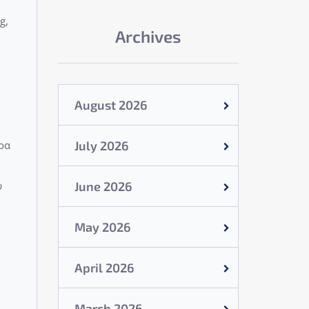
g,
Archives
August 2026
July 2026
ρα
June 2026
υ
May 2026
April 2026
March 2026