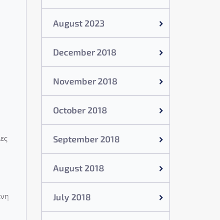
August 2023
December 2018
November 2018
October 2018
ες
September 2018
August 2018
ενη
July 2018