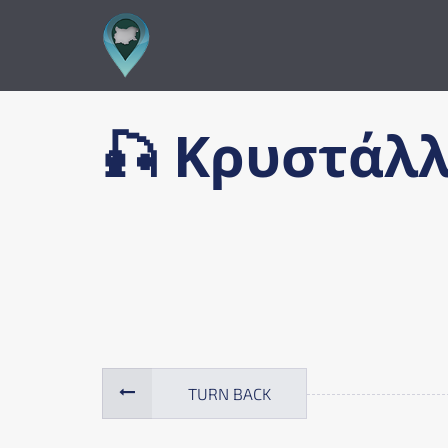
TURN BACK