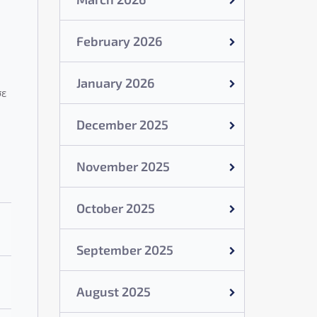
February 2026
January 2026
σε
December 2025
November 2025
October 2025
September 2025
August 2025