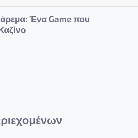
Ψάρεμα: Ένα Game που
 Καζίνο
εριεχομένων