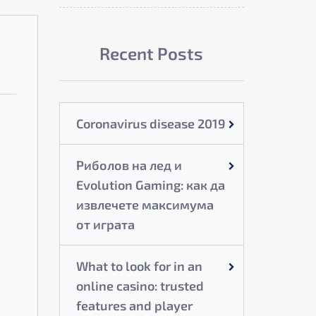
Recent Posts
Coronavirus disease 2019
Риболов на лед и
Evolution Gaming: как да
извлечете максимума
от играта
What to look for in an
online casino: trusted
features and player