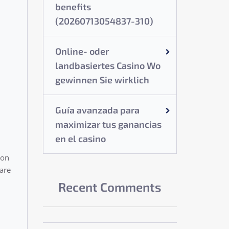
benefits
(20260713054837-310)
Online- oder
landbasiertes Casino Wo
gewinnen Sie wirklich
Guía avanzada para
maximizar tus ganancias
en el casino
con
rare
Recent Comments