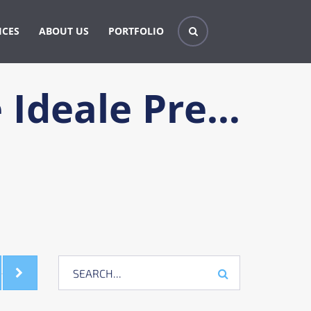
ICES
ABOUT US
PORTFOLIO
Glorion: Vostra Destinazione Ideale Premium per il il Gaming Online