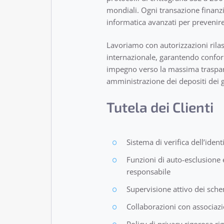
mondiali. Ogni transazione finanzia
informatica avanzati per prevenir
Lavoriamo con autorizzazioni rilas
internazionale, garantendo conform
impegno verso la massima traspare
amministrazione dei depositi dei g
Tutela dei Clienti
Sistema di verifica dell’ident
Funzioni di auto-esclusione e
responsabile
Supervisione attivo dei schem
Collaborazioni con associazi
Policy di privacy rigorosa ri