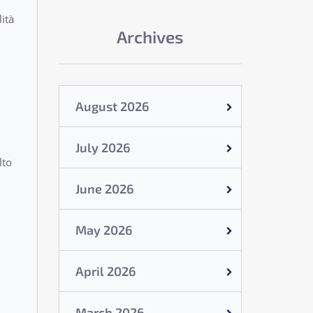
ità
Archives
August 2026
July 2026
lto
June 2026
May 2026
April 2026
March 2026