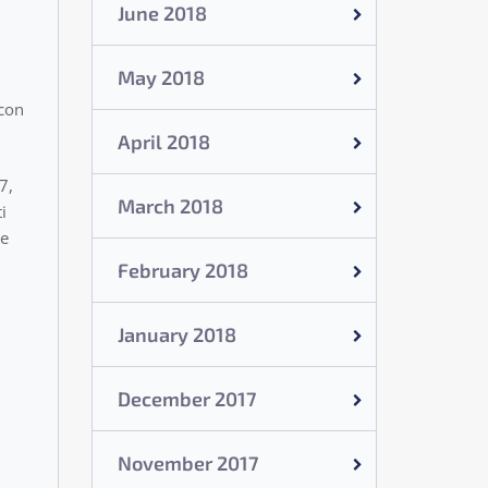
June 2018
May 2018
 con
April 2018
7,
March 2018
i
le
February 2018
January 2018
December 2017
November 2017