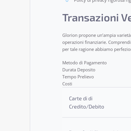
Transazioni Ve
Glorion propone un’ampia varietà 
operazioni finanziarie. Comprendia
per tale ragione abbiamo perfezion
Metodo di Pagamento
Durata Deposito
Tempo Prelievo
Costi
Carte di di
Credito/Debito