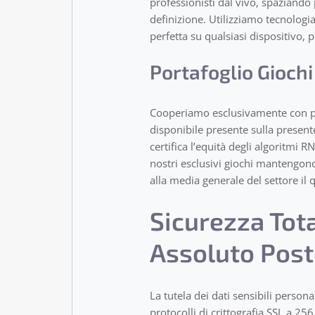
professionisti dal vivo, spaziando 
definizione. Utilizziamo tecnolog
perfetta su qualsiasi dispositivo,
Portafoglio Gioch
Cooperiamo esclusivamente con pro
disponibile presente sulla presen
certifica l’equità degli algoritmi
nostri esclusivi giochi mantengono
alla media generale del settore il q
Sicurezza Tota
Assoluto Pos
La tutela dei dati sensibili persona
protocolli di crittografia SSL a 25