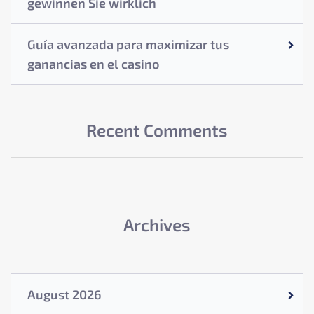
gewinnen Sie wirklich
Guía avanzada para maximizar tus
ganancias en el casino
Recent Comments
Archives
August 2026