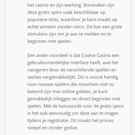
het casino en zijn werking. Bovendien zijn
deze gratis spins vaak beschikbaar op
populaire slots, waardoor je kans maakt op
echte winsten zonder risico. Dit kan een grote
stimulans zijn om je aan te melden en te
beginnen met spelen.
Een ander voordeel is dat Cookie Casino een
gebruiksvriendelijke interface heeft, wat het
navigeren door de verschillende spellen en
secties vergemakkelijkt. Dit is vooral handig
voor nieuwe spelers die misschien niet zo
bekend zijn met online gokken. Je kunt
gemakkelijk inloggen en direct beginnen met
spelen. Met de bonuscode voor de gratis spins
is het ook eenvoudig om deze aan te vragen
tijdens je registratie. Dit maakt het proces
soepel en zonder gedoe.