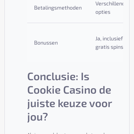
Verschillende
Betalingsmethoden
opties
Ja, inclusief
Bonussen
gratis spins
Conclusie: Is
Cookie Casino de
juiste keuze voor
jou?