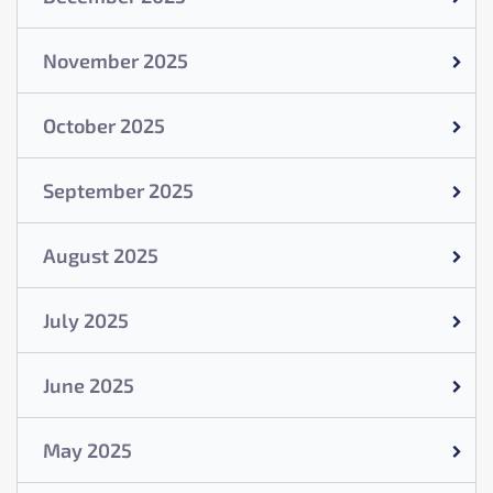
November 2025
October 2025
September 2025
August 2025
July 2025
June 2025
May 2025