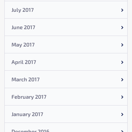
July 2017
June 2017
May 2017
April 2017
March 2017
February 2017
January 2017
December 2016