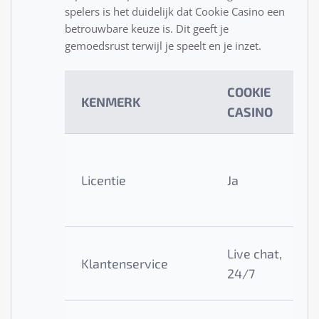
spelers is het duidelijk dat Cookie Casino een
betrouwbare keuze is. Dit geeft je
gemoedsrust terwijl je speelt en je inzet.
COOKIE
KENMERK
CASINO
Licentie
Ja
Live chat,
Klantenservice
24/7