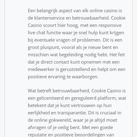
Een belangrijk aspect van elk online casino is
de klantenservice en betrouwbaarheid. Cookie
Casino scoort hier hoog, met een responsive
live chat functie waar je snel hulp kunt krijgen
bij eventuele vragen of problemen. Dit is een
groot pluspunt, vooral als je nieuw bent en
misschien wat begeleiding nodig hebt. Het feit
dat je direct contact kunt opnemen met een
medewerker is geruststellend en helpt om een
positieve ervaring te waarborgen.
Wat betreft betrouwbaarheid, Cookie Casino is
een gelicentieerd en gereguleerd platform, wat
betekent dat je kunt vertrouwen op hun
eerlijkheid en transparantie. Dit is cruciaal in
de online gokwereld, waar je je altijd moet
afvragen of je veilig bent. Met een goede
reputatie en positieve beoordelingen van