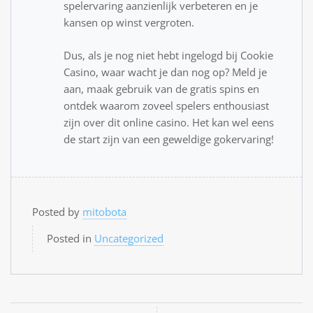
spelervaring aanzienlijk verbeteren en je
kansen op winst vergroten.
Dus, als je nog niet hebt ingelogd bij Cookie
Casino, waar wacht je dan nog op? Meld je
aan, maak gebruik van de gratis spins en
ontdek waarom zoveel spelers enthousiast
zijn over dit online casino. Het kan wel eens
de start zijn van een geweldige gokervaring!
Posted by
mitobota
Posted in
Uncategorized