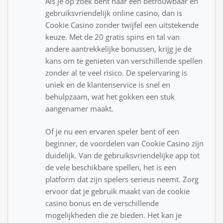
Als je op zoek bent naar een betrouwbaar en
gebruiksvriendelijk online casino, dan is
Cookie Casino zonder twijfel een uitstekende
keuze. Met de 20 gratis spins en tal van
andere aantrekkelijke bonussen, krijg je de
kans om te genieten van verschillende spellen
zonder al te veel risico. De spelervaring is
uniek en de klantenservice is snel en
behulpzaam, wat het gokken een stuk
aangenamer maakt.
Of je nu een ervaren speler bent of een
beginner, de voordelen van Cookie Casino zijn
duidelijk. Van de gebruiksvriendelijke app tot
de vele beschikbare spellen, het is een
platform dat zijn spelers serieus neemt. Zorg
ervoor dat je gebruik maakt van de cookie
casino bonus en de verschillende
mogelijkheden die ze bieden. Het kan je