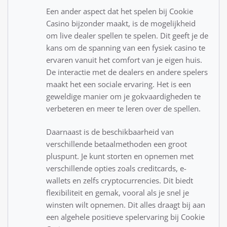
Een ander aspect dat het spelen bij Cookie
Casino bijzonder maakt, is de mogelijkheid
om live dealer spellen te spelen. Dit geeft je de
kans om de spanning van een fysiek casino te
ervaren vanuit het comfort van je eigen huis.
De interactie met de dealers en andere spelers
maakt het een sociale ervaring. Het is een
geweldige manier om je gokvaardigheden te
verbeteren en meer te leren over de spellen.
Daarnaast is de beschikbaarheid van
verschillende betaalmethoden een groot
pluspunt. Je kunt storten en opnemen met
verschillende opties zoals creditcards, e-
wallets en zelfs cryptocurrencies. Dit biedt
flexibiliteit en gemak, vooral als je snel je
winsten wilt opnemen. Dit alles draagt bij aan
een algehele positieve spelervaring bij Cookie