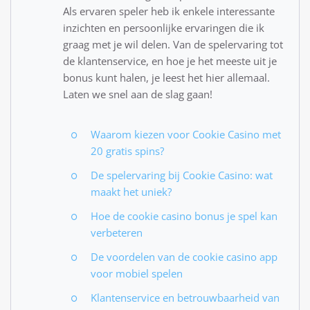
Als ervaren speler heb ik enkele interessante
inzichten en persoonlijke ervaringen die ik
graag met je wil delen. Van de spelervaring tot
de klantenservice, en hoe je het meeste uit je
bonus kunt halen, je leest het hier allemaal.
Laten we snel aan de slag gaan!
Waarom kiezen voor Cookie Casino met
20 gratis spins?
De spelervaring bij Cookie Casino: wat
maakt het uniek?
Hoe de cookie casino bonus je spel kan
verbeteren
De voordelen van de cookie casino app
voor mobiel spelen
Klantenservice en betrouwbaarheid van