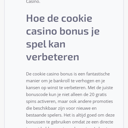
Casino.
Hoe de cookie
casino bonus je
spel kan
verbeteren
De cookie casino bonus is een fantastische
manier om je bankroll te verhogen en je
kansen op winst te verbeteren. Met de juiste
bonuscode kun je niet alleen de 20 gratis
spins activeren, maar ook andere promoties
die beschikbaar zijn voor nieuwe en
bestaande spelers. Het is altijd goed om deze
bonussen te gebruiken omdat ze een directe