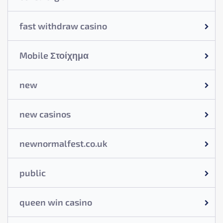
fast withdraw casino
Mobile Στοίχημα
new
new casinos
newnormalfest.co.uk
public
queen win casino