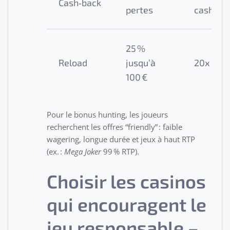
Cash‑back
pertes
cashbac
25 %
Reload
jusqu’à
20x dép
100 €
Pour le bonus hunting, les joueurs
recherchent les offres “friendly” : faible
wagering, longue durée et jeux à haut RTP
(ex. :
Mega Joker
99 % RTP).
Choisir les casinos
qui encouragent le
jeu responsable –