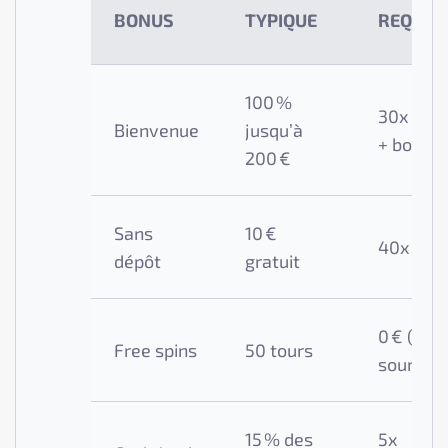
BONUS
TYPIQUE
REQUIS
100 %
30x dép
Bienvenue
jusqu’à
+ bonus
200 €
Sans
10 €
40x bon
dépôt
gratuit
0 € (gai
Free spins
50 tours
soumis)
15 % des
5x