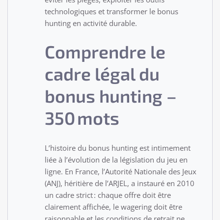
technologiques et transformer le bonus
hunting en activité durable.
Comprendre le
cadre légal du
bonus hunting –
350 mots
L’histoire du bonus hunting est intimement
liée à l’évolution de la législation du jeu en
ligne. En France, l’Autorité Nationale des Jeux
(ANJ), héritière de l’ARJEL, a instauré en 2010
un cadre strict : chaque offre doit être
clairement affichée, le wagering doit être
raisonnable et les conditions de retrait ne