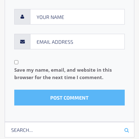
Save my name, email, and website in this
browser for the next time I comment.