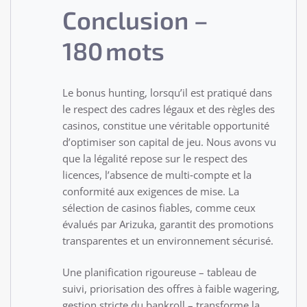
Conclusion –
180 mots
Le bonus hunting, lorsqu’il est pratiqué dans
le respect des cadres légaux et des règles des
casinos, constitue une véritable opportunité
d’optimiser son capital de jeu. Nous avons vu
que la légalité repose sur le respect des
licences, l’absence de multi‑compte et la
conformité aux exigences de mise. La
sélection de casinos fiables, comme ceux
évalués par Arizuka, garantit des promotions
transparentes et un environnement sécurisé.
Une planification rigoureuse – tableau de
suivi, priorisation des offres à faible wagering,
gestion stricte du bankroll – transforme la