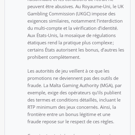
peuvent être abusives. Au Royaume‑Uni, le UK
Gambling Commission (UKGC) impose des
exigences similaires, notamment l’interdiction
du multi‑compte et la vérification d’identité.
Aux États‑Unis, la mosaïque de régulations
étatiques rend la pratique plus complexe ;
certains États autorisent les bonus, d’autres les
prohibent complètement.
Les autorités de jeu veillent à ce que les
promotions ne deviennent pas des outils de
fraude. La Malta Gaming Authority (MGA), par
exemple, exige des opérateurs qu’ils publient
des termes et conditions détaillés, incluant le
RTP minimum des jeux concernés. Ainsi, la
frontière entre un bonus légitime et une
fraude repose sur le respect de ces règles.