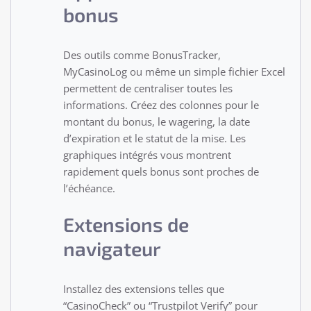
bonus
Des outils comme BonusTracker,
MyCasinoLog ou même un simple fichier Excel
permettent de centraliser toutes les
informations. Créez des colonnes pour le
montant du bonus, le wagering, la date
d’expiration et le statut de la mise. Les
graphiques intégrés vous montrent
rapidement quels bonus sont proches de
l’échéance.
Extensions de
navigateur
Installez des extensions telles que
“CasinoCheck” ou “Trustpilot Verify” pour