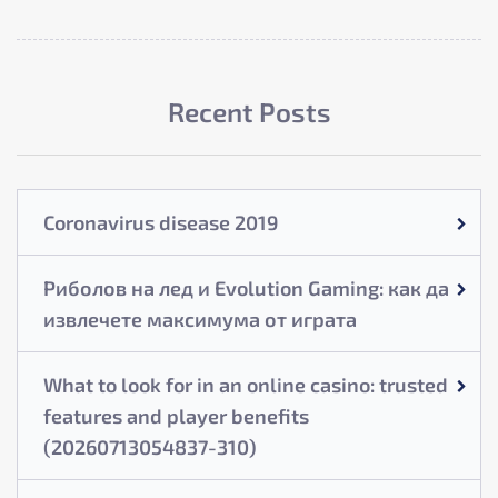
Recent Posts
Coronavirus disease 2019
Риболов на лед и Evolution Gaming: как да
извлечете максимума от играта
What to look for in an online casino: trusted
features and player benefits
(20260713054837-310)