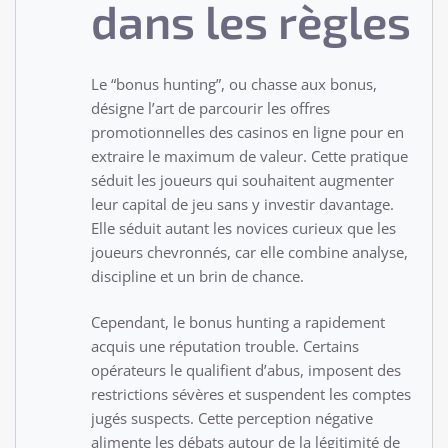
dans les règles
Le “bonus hunting”, ou chasse aux bonus,
désigne l’art de parcourir les offres
promotionnelles des casinos en ligne pour en
extraire le maximum de valeur. Cette pratique
séduit les joueurs qui souhaitent augmenter
leur capital de jeu sans y investir davantage.
Elle séduit autant les novices curieux que les
joueurs chevronnés, car elle combine analyse,
discipline et un brin de chance.
Cependant, le bonus hunting a rapidement
acquis une réputation trouble. Certains
opérateurs le qualifient d’abus, imposent des
restrictions sévères et suspendent les comptes
jugés suspects. Cette perception négative
alimente les débats autour de la légitimité de