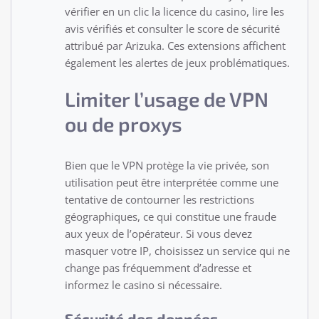
vérifier en un clic la licence du casino, lire les
avis vérifiés et consulter le score de sécurité
attribué par Arizuka. Ces extensions affichent
également les alertes de jeux problématiques.
Limiter l’usage de VPN
ou de proxys
Bien que le VPN protège la vie privée, son
utilisation peut être interprétée comme une
tentative de contourner les restrictions
géographiques, ce qui constitue une fraude
aux yeux de l’opérateur. Si vous devez
masquer votre IP, choisissez un service qui ne
change pas fréquemment d’adresse et
informez le casino si nécessaire.
Sécurité des données