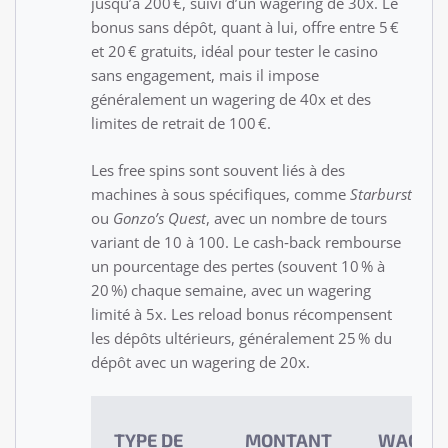
jusqu’à 200 €, suivi d’un wagering de 30x. Le
bonus sans dépôt, quant à lui, offre entre 5 €
et 20 € gratuits, idéal pour tester le casino
sans engagement, mais il impose
généralement un wagering de 40x et des
limites de retrait de 100 €.
Les free spins sont souvent liés à des
machines à sous spécifiques, comme
Starburst
ou
Gonzo’s Quest
, avec un nombre de tours
variant de 10 à 100. Le cash‑back rembourse
un pourcentage des pertes (souvent 10 % à
20 %) chaque semaine, avec un wagering
limité à 5x. Les reload bonus récompensent
les dépôts ultérieurs, généralement 25 % du
dépôt avec un wagering de 20x.
TYPE DE
MONTANT
WAGER