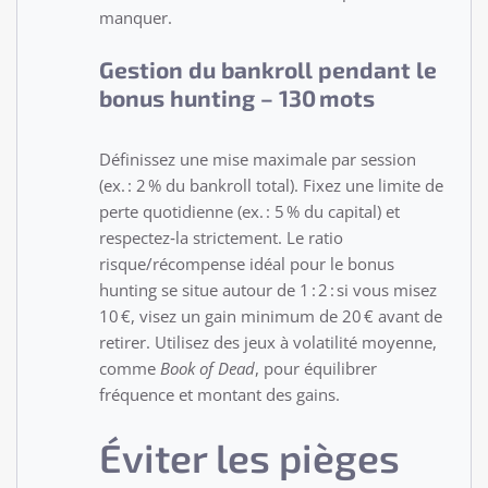
manquer.
Gestion du bankroll pendant le
bonus hunting – 130 mots
Définissez une mise maximale par session
(ex. : 2 % du bankroll total). Fixez une limite de
perte quotidienne (ex. : 5 % du capital) et
respectez‑la strictement. Le ratio
risque/récompense idéal pour le bonus
hunting se situe autour de 1 : 2 : si vous misez
10 €, visez un gain minimum de 20 € avant de
retirer. Utilisez des jeux à volatilité moyenne,
comme
Book of Dead
, pour équilibrer
fréquence et montant des gains.
Éviter les pièges