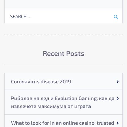
Recent Posts
Coronavirus disease 2019
Риболов на лед и Evolution Gaming: как да
извлечете максимума от играта
What to look for in an online casino: trusted