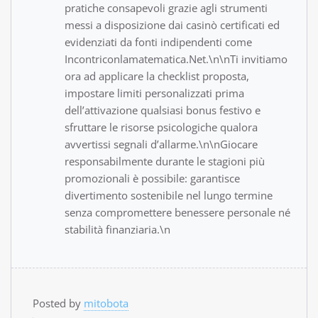
pratiche consapevoli grazie agli strumenti
messi a disposizione dai casinò certificati ed
evidenziati da fonti indipendenti come
Incontriconlamatematica.Net.\n\nTi invitiamo
ora ad applicare la checklist proposta,
impostare limiti personalizzati prima
dell’attivazione qualsiasi bonus festivo e
sfruttare le risorse psicologiche qualora
avvertissi segnali d’allarme.\n\nGiocare
responsabilmente durante le stagioni più
promozionali è possibile: garantisce
divertimento sostenibile nel lungo termine
senza compromettere benessere personale né
stabilità finanziaria.\n
Posted by
mitobota