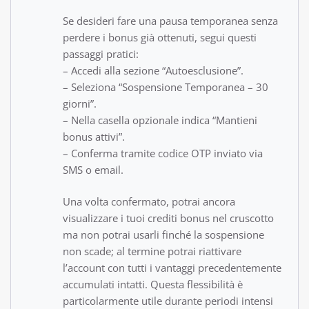
Se desideri fare una pausa temporanea senza
perdere i bonus già ottenuti, segui questi
passaggi pratici:
– Accedi alla sezione “Autoesclusione”.
– Seleziona “Sospensione Temporanea – 30
giorni”.
– Nella casella opzionale indica “Mantieni
bonus attivi”.
– Conferma tramite codice OTP inviato via
SMS o email.
Una volta confermato, potrai ancora
visualizzare i tuoi crediti bonus nel cruscotto
ma non potrai usarli finché la sospensione
non scade; al termine potrai riattivare
l’account con tutti i vantaggi precedentemente
accumulati intatti. Questa flessibilità è
particolarmente utile durante periodi intensi