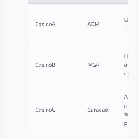
Limit
CasinoA
ADM
timeo
Hard/S
CasinoB
MGA
autoe
rapid
Alert
person
CasinoC
Curacao
suppo
psico