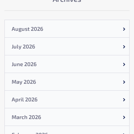
August 2026
July 2026
June 2026
May 2026
April 2026
March 2026