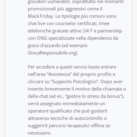
giocatori vulnerabili, soprattutto nei momenti
promozionali più aggressivi come il
Black Friday. Le tipologie più comuni sono
chat live con counselor certificati, linee
telefoniche gratuite attive 24/7 e partnership
con ONG specializzate nella dipendenza da
gioco d’azzardo (ad esempio
GiocaResponsabile.org).
Per accedere a questi servizi basta entrare
nell’area “Assistenza” del proprio profilo e
cliccare su “Supporto Psicologico”. Dopo aver
inserito brevemente il motivo della chiamata o
della chat (ad es., “gestire lo stress da bonus”),
verrà assegnato immediatamente un
operatore qualificato che può guidarti
attraverso tecniche di autocontrollo o
suggerirti percorsi terapeutici offline se
necessario.