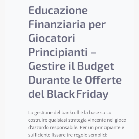
Educazione
Finanziaria per
Giocatori
Principianti –
Gestire il Budget
Durante le Offerte
del Black Friday
La gestione del bankroll è la base su cui
costruire qualsiasi strategia vincente nel gioco
d’azzardo responsabile. Per un principiante è
sufficiente fissare tre regole semplici: