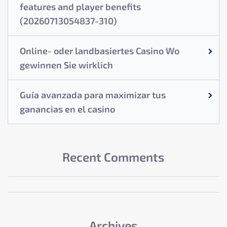
features and player benefits
(20260713054837-310)
Online- oder landbasiertes Casino Wo
gewinnen Sie wirklich
Guía avanzada para maximizar tus
ganancias en el casino
Recent Comments
Archives