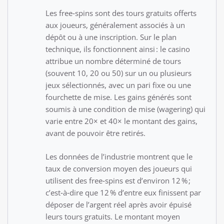
Les free‑spins sont des tours gratuits offerts
aux joueurs, généralement associés à un
dépôt ou à une inscription. Sur le plan
technique, ils fonctionnent ainsi : le casino
attribue un nombre déterminé de tours
(souvent 10, 20 ou 50) sur un ou plusieurs
jeux sélectionnés, avec un pari fixe ou une
fourchette de mise. Les gains générés sont
soumis à une condition de mise (wagering) qui
varie entre 20× et 40× le montant des gains,
avant de pouvoir être retirés.
Les données de l’industrie montrent que le
taux de conversion moyen des joueurs qui
utilisent des free‑spins est d’environ 12 % ;
c’est‑à‑dire que 12 % d’entre eux finissent par
déposer de l’argent réel après avoir épuisé
leurs tours gratuits. Le montant moyen