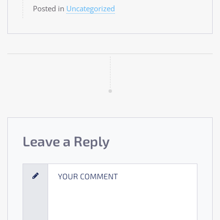
Posted in
Uncategorized
Leave a Reply