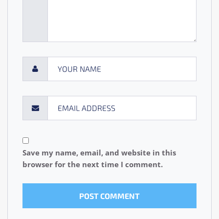
Save my name, email, and website in this
browser for the next time I comment.