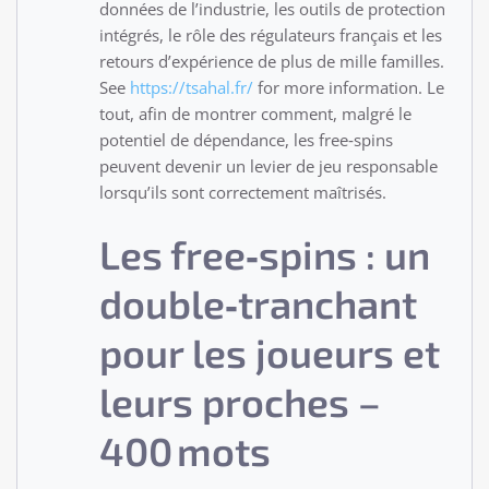
données de l’industrie, les outils de protection
intégrés, le rôle des régulateurs français et les
retours d’expérience de plus de mille familles.
See
https://tsahal.fr/
for more information. Le
tout, afin de montrer comment, malgré le
potentiel de dépendance, les free‑spins
peuvent devenir un levier de jeu responsable
lorsqu’ils sont correctement maîtrisés.
Les free‑spins : un
double‑tranchant
pour les joueurs et
leurs proches –
400 mots