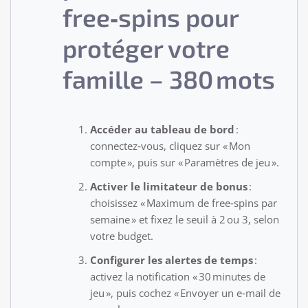
free‑spins pour
protéger votre
famille – 380 mots
Accéder au tableau de bord
:
connectez‑vous, cliquez sur « Mon
compte », puis sur « Paramètres de jeu ».
Activer le limitateur de bonus
:
choisissez « Maximum de free‑spins par
semaine » et fixez le seuil à 2 ou 3, selon
votre budget.
Configurer les alertes de temps
:
activez la notification « 30 minutes de
jeu », puis cochez « Envoyer un e‑mail de