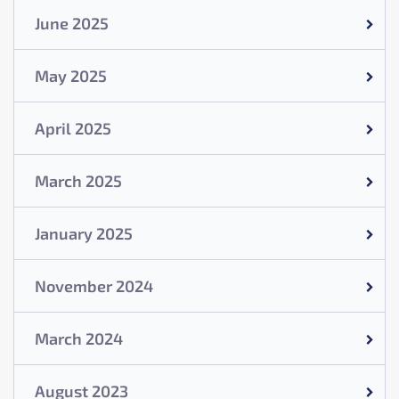
June 2025
May 2025
April 2025
March 2025
January 2025
November 2024
March 2024
August 2023