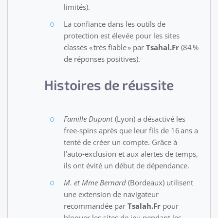
limités).
La confiance dans les outils de
protection est élevée pour les sites
classés « très fiable » par
Tsahal.Fr
(84 %
de réponses positives).
Histoires de réussite
Famille Dupont
(Lyon) a désactivé les
free‑spins après que leur fils de 16 ans a
tenté de créer un compte. Grâce à
l’auto‑exclusion et aux alertes de temps,
ils ont évité un début de dépendance.
M. et Mme Bernard
(Bordeaux) utilisent
une extension de navigateur
recommandée par
Tsalah.Fr
pour
bloquer les sites de jeu pendant les