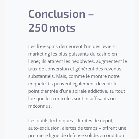
Conclusion –
250 mots
Les free‑spins demeurent l’un des leviers
marketing les plus puissants du casino en
ligne ; ils attirent les néophytes, augmentent le
taux de conversion et génèrent des revenus
substantiels. Mais, comme le montre notre
enquête, ils peuvent également devenir le
point d’entrée d’une spirale addictive, surtout
lorsque les contrôles sont insuffisants ou
méconnus.
Les outils techniques – limites de dépôt,
auto‑exclusion, alertes de temps – offrent une
première ligne de défense solide, à condition