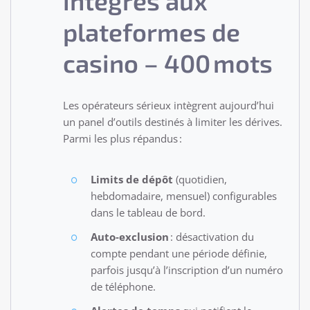
intégrés aux
plateformes de
casino – 400 mots
Les opérateurs sérieux intègrent aujourd’hui
un panel d’outils destinés à limiter les dérives.
Parmi les plus répandus :
Limits de dépôt
(quotidien,
hebdomadaire, mensuel) configurables
dans le tableau de bord.
Auto‑exclusion
: désactivation du
compte pendant une période définie,
parfois jusqu’à l’inscription d’un numéro
de téléphone.