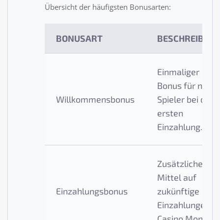
Übersicht der häufigsten Bonusarten:
BONUSART
BESCHREIBUN
Einmaliger
Bonus für neue
Willkommensbonus
Spieler bei der
ersten
Einzahlung.
Zusätzliche
Mittel auf
Einzahlungsbonus
zukünftige
Einzahlungen i
Casino Monro.