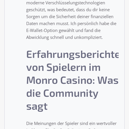
moderne Verschlüsselungstechnologien
geschützt, was bedeutet, dass du dir keine
Sorgen um die Sicherheit deiner finanziellen
Daten machen musst. Ich persönlich habe die
E-Wallet-Option gewählt und fand die
Abwicklung schnell und unkompliziert.
Erfahrungsberichte
von Spielern im
Monro Casino: Was
die Community
sagt
Die Meinungen der Spieler sind ein wertvoller