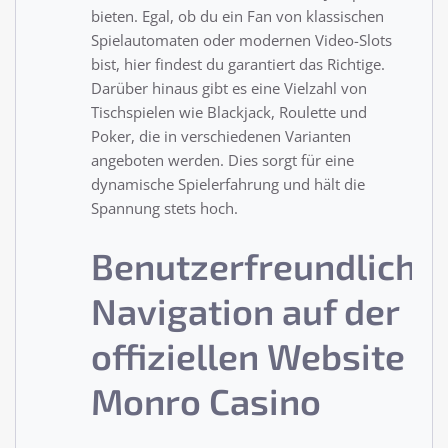
bieten. Egal, ob du ein Fan von klassischen
Spielautomaten oder modernen Video-Slots
bist, hier findest du garantiert das Richtige.
Darüber hinaus gibt es eine Vielzahl von
Tischspielen wie Blackjack, Roulette und
Poker, die in verschiedenen Varianten
angeboten werden. Dies sorgt für eine
dynamische Spielerfahrung und hält die
Spannung stets hoch.
Benutzerfreundliche
Navigation auf der
offiziellen Website
Monro Casino