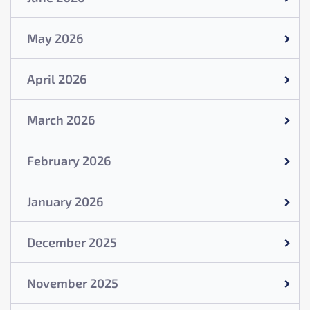
May 2026
April 2026
March 2026
February 2026
January 2026
December 2025
November 2025