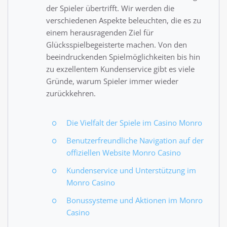
der Spieler übertrifft. Wir werden die
verschiedenen Aspekte beleuchten, die es zu
einem herausragenden Ziel für
Glücksspielbegeisterte machen. Von den
beeindruckenden Spielmöglichkeiten bis hin
zu exzellentem Kundenservice gibt es viele
Gründe, warum Spieler immer wieder
zurückkehren.
Die Vielfalt der Spiele im Casino Monro
Benutzerfreundliche Navigation auf der
offiziellen Website Monro Casino
Kundenservice und Unterstützung im
Monro Casino
Bonussysteme und Aktionen im Monro
Casino