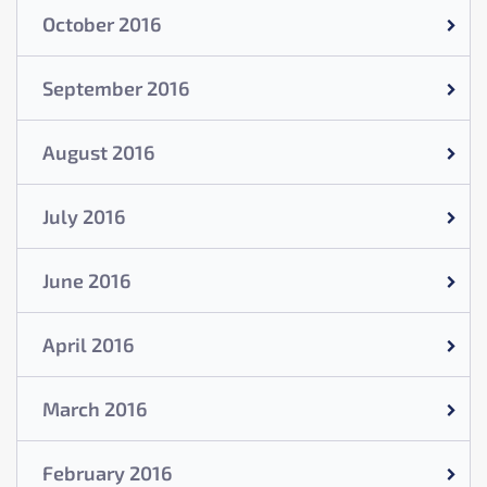
October 2016
September 2016
August 2016
July 2016
June 2016
April 2016
March 2016
February 2016