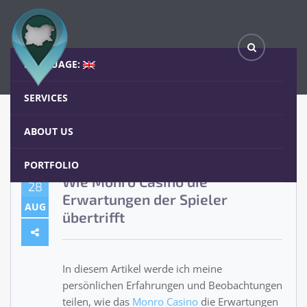
Wie Monro Casino die Erwartungen der Spieler übertrifft
Home
Blog
LANGUAGE:
SERVICES
ABOUT US
PORTFOLIO
Wie Monro Casino die
28
Erwartungen der Spieler
AUG
übertrifft
In diesem Artikel werde ich meine
persönlichen Erfahrungen und Beobachtungen
teilen, wie das
Monro Casino
die Erwartungen