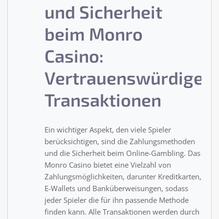
und Sicherheit
beim Monro
Casino:
Vertrauenswürdige
Transaktionen
Ein wichtiger Aspekt, den viele Spieler
berücksichtigen, sind die Zahlungsmethoden
und die Sicherheit beim Online-Gambling. Das
Monro Casino bietet eine Vielzahl von
Zahlungsmöglichkeiten, darunter Kreditkarten,
E-Wallets und Banküberweisungen, sodass
jeder Spieler die für ihn passende Methode
finden kann. Alle Transaktionen werden durch