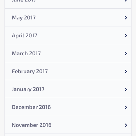
May 2017
April 2017
March 2017
February 2017
January 2017
December 2016
November 2016