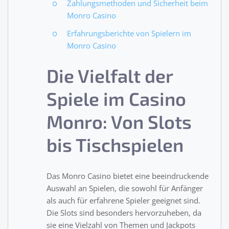
Zahlungsmethoden und Sicherheit beim
Monro Casino
Erfahrungsberichte von Spielern im
Monro Casino
Die Vielfalt der
Spiele im Casino
Monro: Von Slots
bis Tischspielen
Das Monro Casino bietet eine beeindruckende
Auswahl an Spielen, die sowohl für Anfänger
als auch für erfahrene Spieler geeignet sind.
Die Slots sind besonders hervorzuheben, da
sie eine Vielzahl von Themen und Jackpots