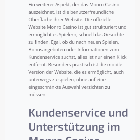
Ein weiterer Aspekt, der das Monro Casino
auszeichnet, ist die benutzerfreundliche
Oberfläche ihrer Website. Die offizielle
Website Monro Casino ist gut strukturiert und
ermöglicht es Spielern, schnell das Gesuchte
zu finden. Egal, ob du nach neuen Spielen,
Bonusangeboten oder Informationen zum
Kundenservice suchst, alles ist nur einen Klick
entfernt. Besonders praktisch ist die mobile
Version der Website, die es ermöglicht, auch
unterwegs zu spielen, ohne auf eine
eingeschränkte Auswahl verzichten zu
müssen.
Kundenservice und
Unterstützung im