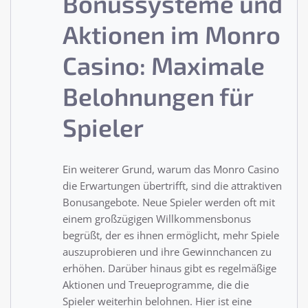
Bonussysteme und
Aktionen im Monro
Casino: Maximale
Belohnungen für
Spieler
Ein weiterer Grund, warum das Monro Casino
die Erwartungen übertrifft, sind die attraktiven
Bonusangebote. Neue Spieler werden oft mit
einem großzügigen Willkommensbonus
begrüßt, der es ihnen ermöglicht, mehr Spiele
auszuprobieren und ihre Gewinnchancen zu
erhöhen. Darüber hinaus gibt es regelmäßige
Aktionen und Treueprogramme, die die
Spieler weiterhin belohnen. Hier ist eine