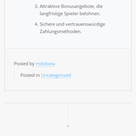
Attraktive Bonusangebote, die
langfristige Spieler belohnen.
Sichere und vertrauenswürdige
Zahlungsmethoden.
Posted by
mitobota
Posted in
Uncategorized