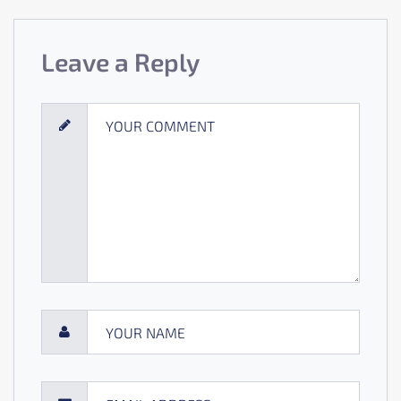
Leave a Reply