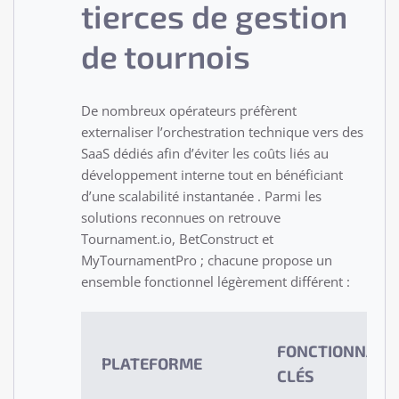
tierces de gestion
de tournois
De nombreux opérateurs préfèrent
externaliser l’orchestration technique vers des
SaaS dédiés afin d’éviter les coûts liés au
développement interne tout en bénéficiant
d’une scalabilité instantanée . Parmi les
solutions reconnues on retrouve
Tournament.io, BetConstruct et
MyTournamentPro ; chacune propose un
ensemble fonctionnel légèrement différent :
FONCTIONNALI
PLATEFORME
CLÉS