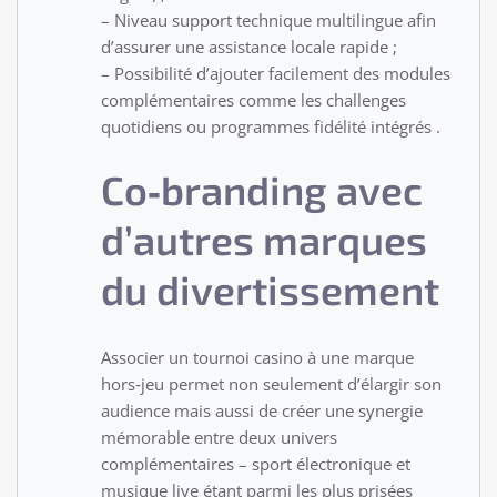
– Niveau support technique multilingue afin
d’assurer une assistance locale rapide ;
– Possibilité d’ajouter facilement des modules
complémentaires comme les challenges
quotidiens ou programmes fidélité intégrés .
Co‑branding avec
d’autres marques
du divertissement
Associer un tournoi casino à une marque
hors‑jeu permet non seulement d’élargir son
audience mais aussi de créer une synergie
mémorable entre deux univers
complémentaires – sport électronique et
musique live étant parmi les plus prisées