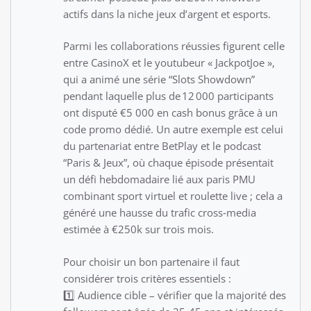
actifs dans la niche jeux d’argent et esports.
Parmi les collaborations réussies figurent celle
entre CasinoX et le youtubeur « JackpotJoe »,
qui a animé une série “Slots Showdown”
pendant laquelle plus de 12 000 participants
ont disputé €5 000 en cash bonus grâce à un
code promo dédié. Un autre exemple est celui
du partenariat entre BetPlay et le podcast
“Paris & Jeux”, où chaque épisode présentait
un défi hebdomadaire lié aux paris PMU
combinant sport virtuel et roulette live ; cela a
généré une hausse du trafic cross‑media
estimée à €250k sur trois mois.
Pour choisir un bon partenaire il faut
considérer trois critères essentiels :
1️⃣ Audience cible – vérifier que la majorité des