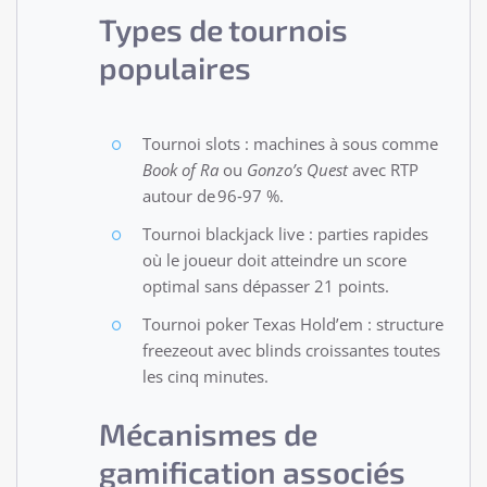
Types de tournois
populaires
Tournoi slots : machines à sous comme
Book of Ra
ou
Gonzo’s Quest
avec RTP
autour de 96‑97 %.
Tournoi blackjack live : parties rapides
où le joueur doit atteindre un score
optimal sans dépasser 21 points.
Tournoi poker Texas Hold’em : structure
freezeout avec blinds croissantes toutes
les cinq minutes.
Mécanismes de
gamification associés