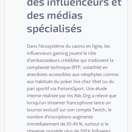
des influenceurs et
des médias
spécialisés
Dans l’écosystème du casino en ligne, les
influenceurs gaming jouent le rôle
d’ambassadeurs crédibles qui traduisent la
complexité technique (RTP, volatilité) en
anecdotes accessibles aux néophytes comme
aux habitués du poker live chez Vbet ou du
pari sportif via ParionsSport. Une étude
interne réalisée par Ins Rdc.Org a relevé que
lorsqu’un streamer francophone lance un
tournoi exclusif sur son compte Twitch, le
nombre d’inscriptions augmente
immédiatement de 30‑40 %, surtout si le
streamer possède plus de 200 k followers