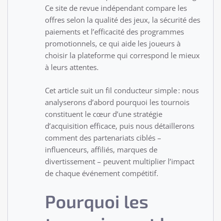
Ce site de revue indépendant compare les
offres selon la qualité des jeux, la sécurité des
paiements et l’efficacité des programmes
promotionnels, ce qui aide les joueurs à
choisir la plateforme qui correspond le mieux
à leurs attentes.
Cet article suit un fil conducteur simple : nous
analyserons d’abord pourquoi les tournois
constituent le cœur d’une stratégie
d’acquisition efficace, puis nous détaillerons
comment des partenariats ciblés –
influenceurs, affiliés, marques de
divertissement – peuvent multiplier l’impact
de chaque événement compétitif.
Pourquoi les