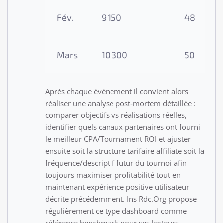
Fév.
9 150
48
Mars
10 300
50
Après chaque événement il convient alors
réaliser une analyse post‑mortem détaillée :
comparer objectifs vs réalisations réelles,
identifier quels canaux partenaires ont fourni
le meilleur CPA/Tournament ROI et ajuster
ensuite soit la structure tarifaire affiliate soit la
fréquence/descriptif futur du tournoi afin
toujours maximiser profitabilité tout en
maintenant expérience positive utilisateur
décrite précédemment. Ins Rdc.Org propose
régulièrement ce type dashboard comme
référence benchmark pour ses lecteurs