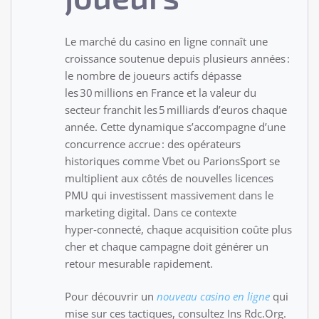
Le marché du casino en ligne connaît une
croissance soutenue depuis plusieurs années :
le nombre de joueurs actifs dépasse
les 30 millions en France et la valeur du
secteur franchit les 5 milliards d’euros chaque
année. Cette dynamique s’accompagne d’une
concurrence accrue : des opérateurs
historiques comme Vbet ou ParionsSport se
multiplient aux côtés de nouvelles licences
PMU qui investissent massivement dans le
marketing digital. Dans ce contexte
hyper‑connecté, chaque acquisition coûte plus
cher et chaque campagne doit générer un
retour mesurable rapidement.
Pour découvrir un
nouveau casino en ligne
qui
mise sur ces tactiques, consultez Ins Rdc.Org.