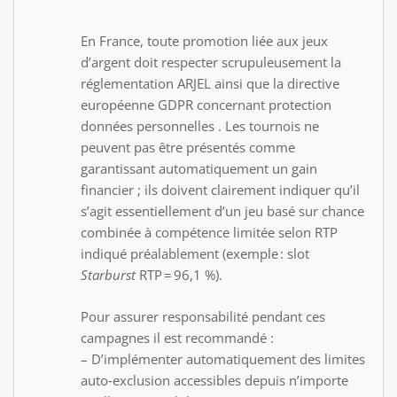
En France, toute promotion liée aux jeux
d’argent doit respecter scrupuleusement la
réglementation ARJEL ainsi que la directive
européenne GDPR concernant protection
données personnelles . Les tournois ne
peuvent pas être présentés comme
garantissant automatiquement un gain
financier ; ils doivent clairement indiquer qu’il
s’agit essentiellement d’un jeu basé sur chance
combinée à compétence limitée selon RTP
indiqué préalablement (exemple : slot
Starburst
RTP = 96,1 %).
Pour assurer responsabilité pendant ces
campagnes il est recommandé :
– D’implémenter automatiquement des limites
auto‑exclusion accessibles depuis n’importe