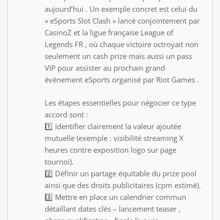
aujourd’hui . Un exemple concret est celui du
« eSports Slot Clash » lancé conjointement par
CasinoZ et la ligue française League of
Legends FR , où chaque victoire octroyait non
seulement un cash prize mais aussi un pass
VIP pour assister au prochain grand
événement eSports organisé par Riot Games .
Les étapes essentielles pour négocier ce type
accord sont :
1️⃣ Identifier clairement la valeur ajoutée
mutuelle (exemple : visibilité streaming X
heures contre exposition logo sur page
tournoi).
2️⃣ Définir un partage équitable du prize pool
ainsi que des droits publicitaires (cpm estimé).
3️⃣ Mettre en place un calendrier commun
détaillant dates clés – lancement teaser ,