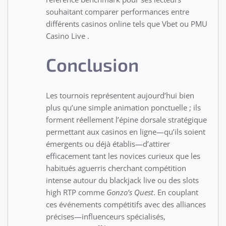
souhaitant comparer performances entre
différents casinos online tels que Vbet ou PMU
Casino Live .
Conclusion
Les tournois représentent aujourd’hui bien
plus qu’une simple animation ponctuelle ; ils
forment réellement l’épine dorsale stratégique
permettant aux casinos en ligne—qu’ils soient
émergents ou déjà établis—d’attirer
efficacement tant les novices curieux que les
habitués aguerris cherchant compétition
intense autour du blackjack live ou des slots
high RTP comme
Gonzo’s Quest
. En couplant
ces événements compétitifs avec des alliances
précises—influenceurs spécialisés,