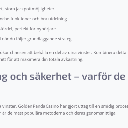
t, stora jackpottmöjligheter.
nche‑funktioner och bra utdelning.
fördel, perfekt för nybörjare.
l när du följer grundläggande strategi.
ökar chansen att behålla en del av dina vinster. Kombinera detta
tt för att maximera din totala avkastning.
ag och säkerhet – varför de
na vinster. Golden Panda Casino har gjort uttag till en smidig proce
är är de mest populära metoderna och deras genomsnittliga