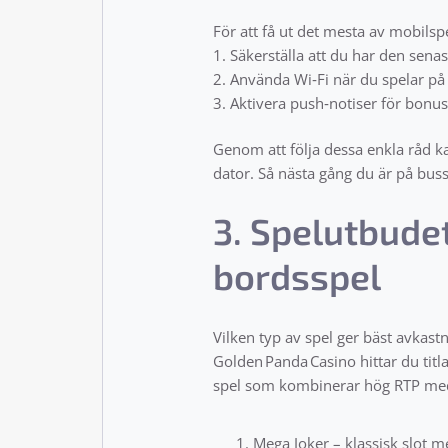
För att få ut det mesta av mobilsp
1. Säkerställa att du har den sena
2. Använda Wi‑Fi när du spelar på s
3. Aktivera push‑notiser för bonu
Genom att följa dessa enkla råd k
dator. Så nästa gång du är på busse
3. Spelutbudet
bordsspel
Vilken typ av spel ger bäst avkastn
Golden Panda Casino hittar du titl
spel som kombinerar hög RTP me
Mega Joker – klassisk slot 