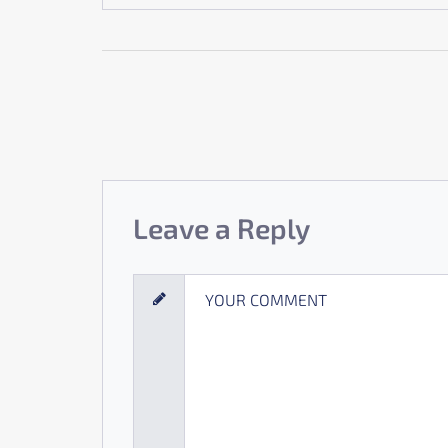
Leave a Reply