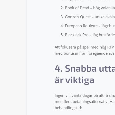
Book of Dead – hög volatilite
Gonzo’s Quest – unika avala
European Roulette – lågt hus
Blackjack Pro – låg husförde
Att fokusera på spel med hög RTP 
med bonusar från föregående avsni
4. Snabba utt
är viktiga
Ingen vill vänta dagar på att få si
med flera betalningsalternativ. H
behandlingstid: