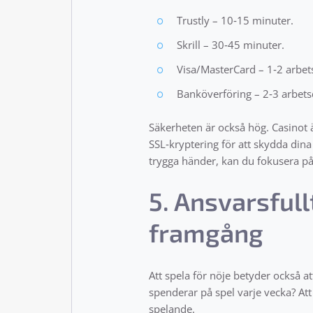
Trustly – 10‑15 minuter.
Skrill – 30‑45 minuter.
Visa/MasterCard – 1‑2 arbet
Banköverföring – 2‑3 arbets
Säkerheten är också hög. Casinot 
SSL‑kryptering för att skydda dina
trygga händer, kan du fokusera på
5. Ansvarsfull
framgång
Att spela för nöje betyder också a
spenderar på spel varje vecka? Att 
spelande.