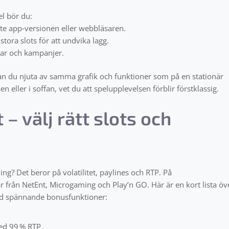
el bör du:
ste app‑versionen eller webbläsaren.
tora slots för att undvika lagg.
sar och kampanjer.
an du njuta av samma grafik och funktioner som på en stationär
n eller i soffan, vet du att spelupplevelsen förblir förstklassig.
 – välj rätt slots och
ing? Det beror på volatilitet, paylines och RTP. På
ar från NetEnt, Microgaming och Play’n GO. Här är en kort lista öv
d spännande bonusfunktioner:
med 99 % RTP.