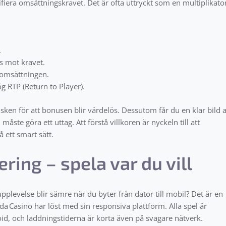
iera omsättningskravet. Det är ofta uttryckt som en multiplikato
.
s mot kravet.
a omsättningen.
 RTP (Return to Player).
isken för att bonusen blir värdelös. Dessutom får du en klar bild 
ste göra ett uttag. Att förstå villkoren är nyckeln till att
 ett smart sätt.
ring – spela var du vill
pplevelse blir sämre när du byter från dator till mobil? Det är en
a Casino har löst med sin responsiva plattform. Alla spel är
d, och laddningstiderna är korta även på svagare nätverk.