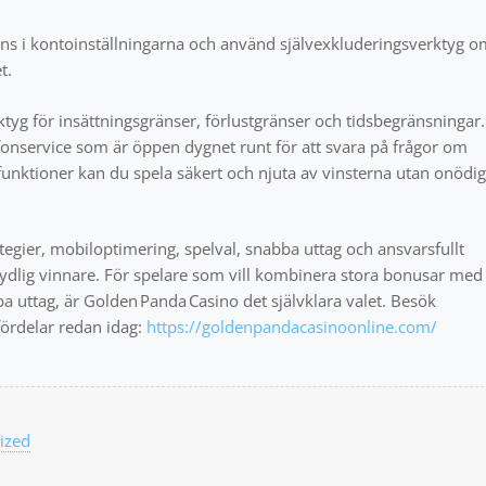
räns i kontoinställningarna och använd självexkluderingsverktyg 
t.
tyg för insättningsgränser, förlustgränser och tidsbegränsningar.
fonservice som är öppen dygnet runt för att svara på frågor om
funktioner kan du spela säkert och njuta av vinsterna utan onödig
tegier, mobiloptimering, spelval, snabba uttag och ansvarsfullt
tydlig vinnare. För spelare som vill kombinera stora bonusar med
 uttag, är Golden Panda Casino det självklara valet. Besök
ördelar redan idag:
https://goldenpandacasinoonline.com/
ized