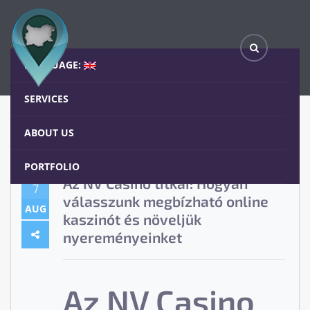
Az NV Casino titkai: Hogyan válasszunk megbízható online kaszinót és növeljük nyereményeinket
Home
Blog
LANGUAGE:
SERVICES
ABOUT US
PORTFOLIO
Az NV Casino titkai: Hogyan
7
válasszunk megbízható online
AUG
kaszinót és növeljük
nyereményeinket
Az NV Casino