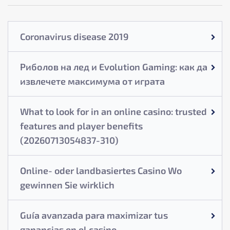
Coronavirus disease 2019
Риболов на лед и Evolution Gaming: как да
извлечете максимума от играта
What to look for in an online casino: trusted
features and player benefits
(20260713054837-310)
Online- oder landbasiertes Casino Wo
gewinnen Sie wirklich
Guía avanzada para maximizar tus
ganancias en el casino