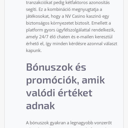
tranzakciókat pedig kétfaktoros azonosítás
segíti. Ez a kombináció megnyugtatja a
játékosokat, hogy a NV Casino kaszinó egy
biztonságos környezetet biztosít. Emellett a
platform gyors ügyfélszolgálattal rendelkezik,
amely 24/7 élő chaten és e-mailen keresztül
érhető el, így minden kérdésre azonnal választ
kapunk.
Bónuszok és
promóciók, amik
valódi értéket
adnak
A bónuszok gyakran a legnagyobb vonzerőt