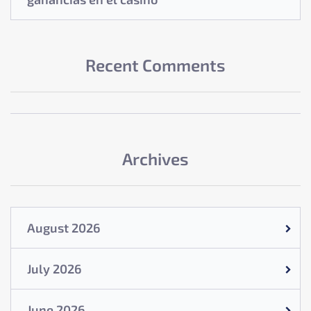
Recent Comments
Archives
August 2026
July 2026
June 2026