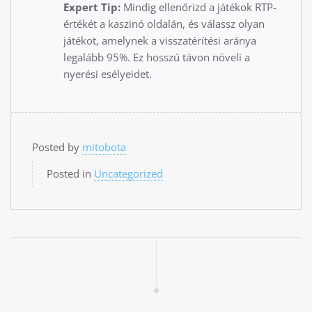
Expert Tip:
Mindig ellenőrizd a játékok RTP-
értékét a kaszinó oldalán, és válassz olyan
játékot, amelynek a visszatérítési aránya
legalább 95%. Ez hosszú távon növeli a
nyerési esélyeidet.
Posted by
mitobota
Posted in
Uncategorized