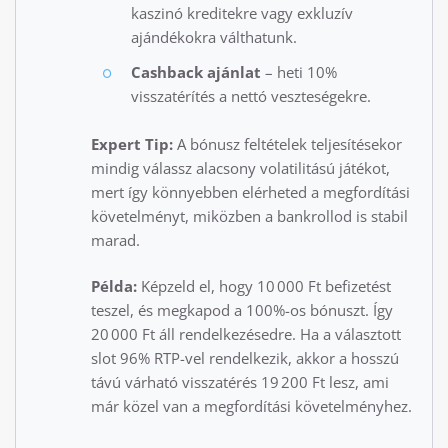
kaszinó kreditekre vagy exkluzív
ajándékokra válthatunk.
Cashback ajánlat
– heti 10%
visszatérítés a nettó veszteségekre.
Expert Tip:
A bónusz feltételek teljesítésekor
mindig válassz alacsony volatilitású játékot,
mert így könnyebben elérheted a megfordítási
követelményt, miközben a bankrollod is stabil
marad.
Példa:
Képzeld el, hogy 10 000 Ft befizetést
teszel, és megkapod a 100%-os bónuszt. Így
20 000 Ft áll rendelkezésedre. Ha a választott
slot 96% RTP-vel rendelkezik, akkor a hosszú
távú várható visszatérés 19 200 Ft lesz, ami
már közel van a megfordítási követelményhez.