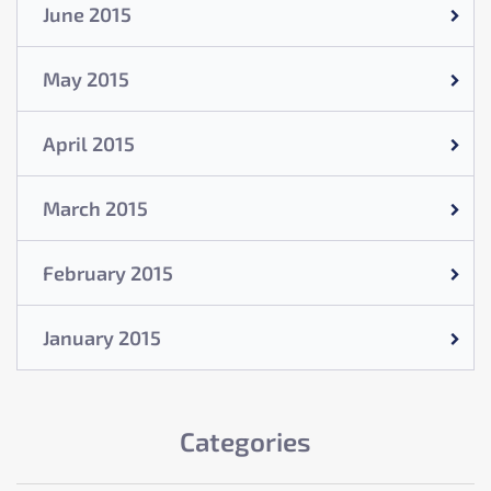
June 2015
May 2015
April 2015
March 2015
February 2015
January 2015
Categories