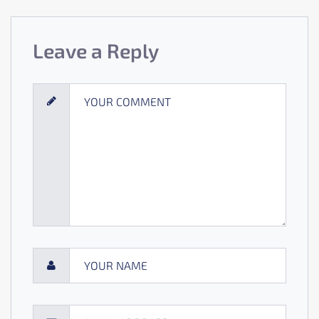
Leave a Reply