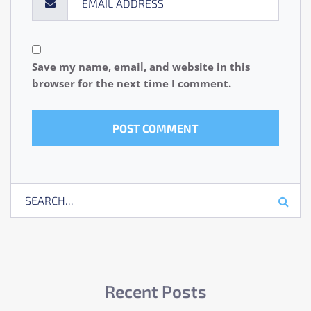
Save my name, email, and website in this
browser for the next time I comment.
Recent Posts