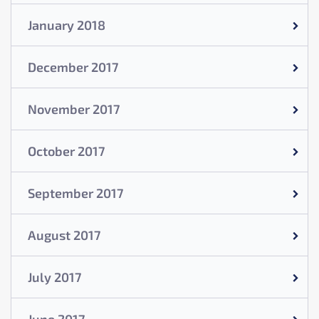
January 2018
December 2017
November 2017
October 2017
September 2017
August 2017
July 2017
June 2017