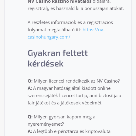
NV Casino kaszinó hivatalos
oldalára,
regisztrálj, és használd ki a bónuszajánlatokat.
A részletes információk és a regisztrációs
folyamat megtalálható itt:
https://nv-
casinohungary.com/
Gyakran feltett
kérdések
Q:
Milyen licencel rendelkezik az NV Casino?
A:
A magyar hatóság által kiadott online
szerencsejáték licencet tartja, ami biztosítja a
fair játékot és a játékosok védelmét.
Q:
Milyen gyorsan kapom meg a
nyereményemet?
A:
A legtöbb e-pénztárca és kriptovaluta