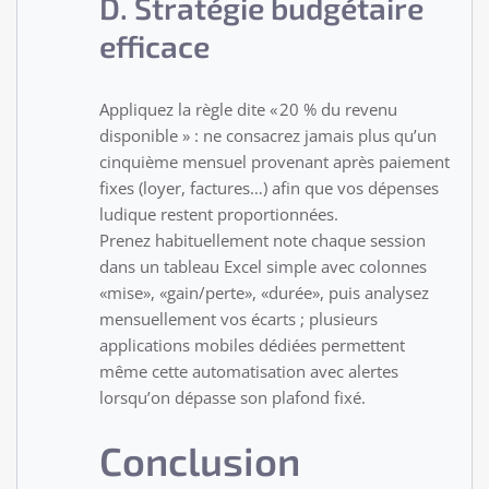
D.​ Stratégie budgétaire
efficace
Appliquez la règle dite « 20 % du revenu
disponible » : ne consacrez jamais plus qu’un
cinquième mensuel provenant après paiement
fixes (loyer, factures…) afin que vos dépenses
ludique restent proportionnées.
Prenez habituellement note chaque session
dans un tableau Excel simple avec colonnes
«mise», «gain/perte», «durée», puis analysez
mensuellement vos écarts ; plusieurs
applications mobiles dédiées permettent
même cette automatisation avec alertes
lorsqu’on dépasse son plafond fixé.
Conclusion