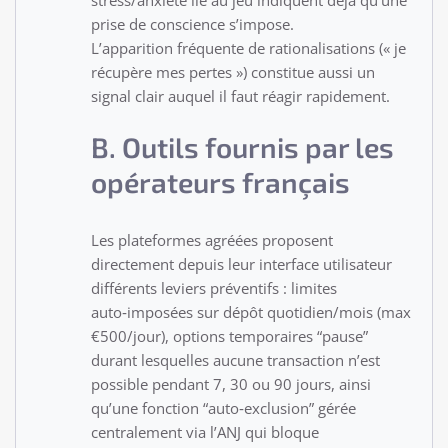
prise de conscience s’impose.
L’apparition fréquente de rationalisations (« je
récupère mes pertes ») constitue aussi un
signal clair auquel il faut réagir rapidement.
B. Outils fournis par les
opérateurs français
Les plateformes agréées proposent
directement depuis leur interface utilisateur
différents leviers préventifs : limites
auto‑imposées sur dépôt quotidien/mois (max
€500/jour), options temporaires “pause”
durant lesquelles aucune transaction n’est
possible pendant 7, 30 ou 90 jours, ainsi
qu’une fonction “auto‑exclusion” gérée
centralement via l’ANJ qui bloque