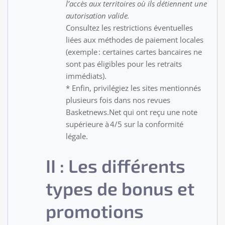
l’accès aux territoires où ils détiennent une
autorisation valide.
Consultez les restrictions éventuelles
liées aux méthodes de paiement locales
(exemple : certaines cartes bancaires ne
sont pas éligibles pour les retraits
immédiats).
* Enfin, privilégiez les sites mentionnés
plusieurs fois dans nos revues
Basketnews.Net qui ont reçu une note
supérieure à 4/5 sur la conformité
légale.
II : Les différents
types de bonus et
promotions