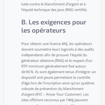
lutte contre le blanchiment d’argent et à
l’équité technique des jeux (RNG certifié).
B. Les exigences pour
les opérateurs
Pour obtenir une licence ANJ, les opérateurs
doivent soumettre leurs logiciels à des audits
indépendants afin de prouver l’équité du
générateur aléatoire (RNG) et le respect d’un
RTP minimum généralement fixé autour
de 96 %. Ils sont également tenus d’intégrer un
dispositif anti‑jeune permettant le contrôle
d’âge lors de l’inscription ainsi qu’un système
robuste de prévention du blanchiment
d’argent (KYC – Know Your Customer). Les
sites offshore reconnus par l’ANJ peuvent