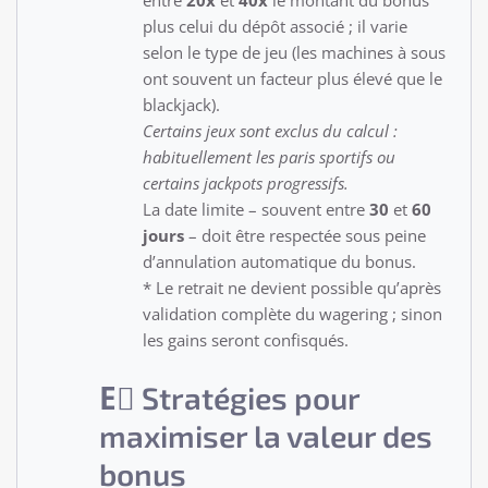
entre
20x
et
40x
le montant du bonus
plus celui du dépôt associé ; il varie
selon le type de jeu (les machines à sous
ont souvent un facteur plus élevé que le
blackjack).
Certains jeux sont exclus du calcul :
habituellement les paris sportifs ou
certains jackpots progressifs.
La date limite – souvent entre
30
et
60
jours
– doit être respectée sous peine
d’annulation automatique du bonus.
* Le retrait ne devient possible qu’après
validation complète du wagering ; sinon
les gains seront confisqués.
E️⃣ Stratégies pour
maximiser la valeur des
bonus