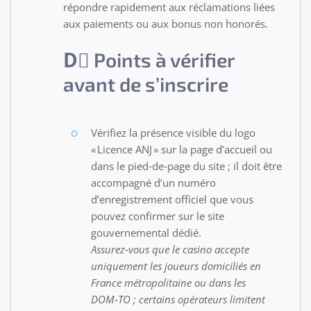
répondre rapidement aux réclamations liées
aux paiements ou aux bonus non honorés.
D️⃣ Points à vérifier
avant de s’inscrire
Vérifiez la présence visible du logo
« Licence ANJ » sur la page d’accueil ou
dans le pied‑de‑page du site ; il doit être
accompagné d’un numéro
d’enregistrement officiel que vous
pouvez confirmer sur le site
gouvernemental dédié.
Assurez‑vous que le casino accepte
uniquement les joueurs domiciliés en
France métropolitaine ou dans les
DOM‑TO ; certains opérateurs limitent