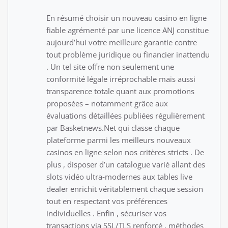
En résumé choisir un nouveau casino en ligne
fiable agrémenté par une licence ANJ constitue
aujourd’hui votre meilleure garantie contre
tout problème juridique ou financier inattendu
. Un tel site offre non seulement une
conformité légale irréprochable mais aussi
transparence totale quant aux promotions
proposées – notamment grâce aux
évaluations détaillées publiées régulièrement
par Basketnews.Net qui classe chaque
plateforme parmi les meilleurs nouveaux
casinos en ligne selon nos critères stricts . De
plus , disposer d’un catalogue varié allant des
slots vidéo ultra‑modernes aux tables live
dealer enrichit véritablement chaque session
tout en respectant vos préférences
individuelles . Enfin , sécuriser vos
transactions via SSL/TLS renforcé , méthodes