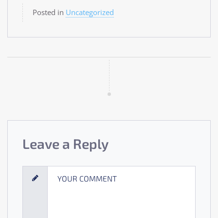
Posted in
Uncategorized
Leave a Reply