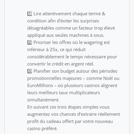
1️⃣ Lire attentivement chaque terme &
condition afin d’éviter les surprises
désagréables comme un facteur trop élevé
appliqué aux seules machines à sous.
2️⃣ Prioriser les offres où le wagering est
inférieur à 25x, ce qui réduit
considérablement le temps nécessaire pour
convertir le crédit en argent réel.
3️⃣ Planifier son budget autour des périodes
promotionnelles majeures – comme Noël ou
EuroMillions – où plusieurs casinos alignent
leurs meilleurs taux multiplicateurs
simultanément.
En suivant ces trois étapes simples vous
augmentez vos chances d’extraire réellement
profit du cadeau offert par votre nouveau
casino préféré.