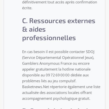
définitivement tout accès après confirmation
écrite.
C.​ Ressources externes
& aides
professionnelles
En cas besoin il est possible contacter SDOJ
(Service Départemental Opérationnel Jeux),
Gamblers Anonymous France ou encore
appeler gratuitement la hotline nationale
disponible au 09 72 69 00 00 dédiée aux
problèmes liés au jeu compulsif.
Basketnews.Net répertorie également une liste
actualisée des associations locales offrant
accompagnement psychologique gratuit.