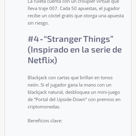
La ruleta cuenta con un croupier virtual que
lleva traje 007. Cada 50 apuestas, el jugador
recibe un cóctel gratis que otorga una apuesta
sin riesgo.
#4 ‑ “Stranger Things”
(Inspirado en la serie de
Netflix)
Blackjack con cartas que brillan en tonos
neón. Si el jugador gana la mano con un
blackjack natural, desbloquea un mini‑juego
de “Portal del Upside‑Down” con premios en
criptomonedas.
Beneficios clave: