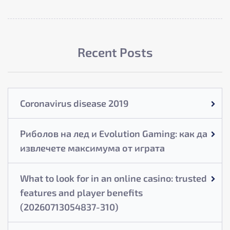
Recent Posts
Coronavirus disease 2019
Риболов на лед и Evolution Gaming: как да
извлечете максимума от играта
What to look for in an online casino: trusted
features and player benefits
(20260713054837-310)