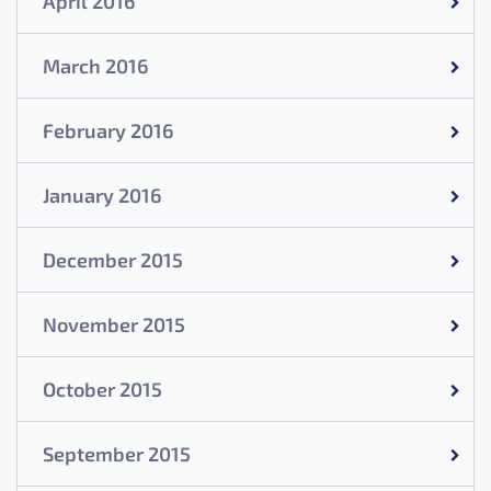
April 2016
March 2016
February 2016
January 2016
December 2015
November 2015
October 2015
September 2015