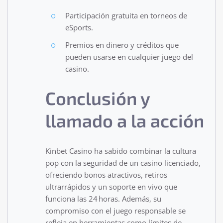
Participación gratuita en torneos de
eSports.
Premios en dinero y créditos que
pueden usarse en cualquier juego del
casino.
Conclusión y
llamado a la acción
Kinbet Casino ha sabido combinar la cultura
pop con la seguridad de un casino licenciado,
ofreciendo bonos atractivos, retiros
ultrarrápidos y un soporte en vivo que
funciona las 24 horas. Además, su
compromiso con el juego responsable se
refleja en herramientas como límites de