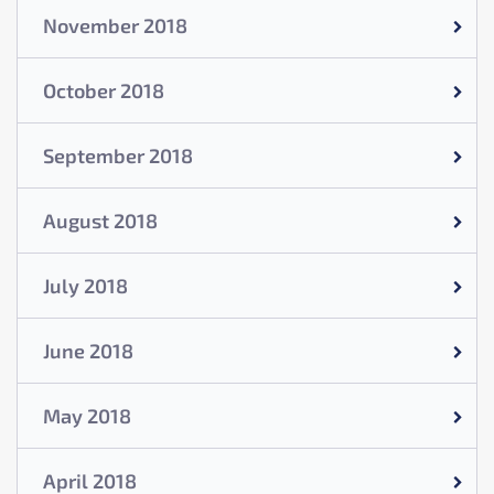
November 2018
October 2018
September 2018
August 2018
July 2018
June 2018
May 2018
April 2018