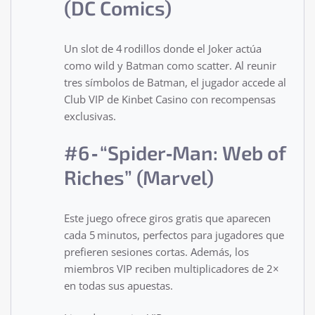
(DC Comics)
Un slot de 4 rodillos donde el Joker actúa
como wild y Batman como scatter. Al reunir
tres símbolos de Batman, el jugador accede al
Club VIP de Kinbet Casino con recompensas
exclusivas.
#6 ‑ “Spider‑Man: Web of
Riches” (Marvel)
Este juego ofrece giros gratis que aparecen
cada 5 minutos, perfectos para jugadores que
prefieren sesiones cortas. Además, los
miembros VIP reciben multiplicadores de 2×
en todas sus apuestas.