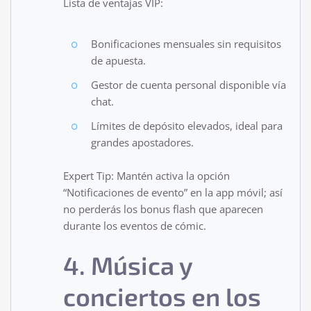
Lista de ventajas VIP:
Bonificaciones mensuales sin requisitos
de apuesta.
Gestor de cuenta personal disponible vía
chat.
Límites de depósito elevados, ideal para
grandes apostadores.
Expert Tip: Mantén activa la opción
“Notificaciones de evento” en la app móvil; así
no perderás los bonus flash que aparecen
durante los eventos de cómic.
4. Música y
conciertos en los