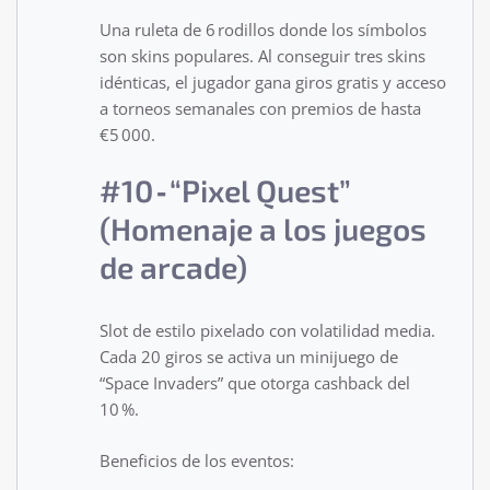
Una ruleta de 6 rodillos donde los símbolos
son skins populares. Al conseguir tres skins
idénticas, el jugador gana giros gratis y acceso
a torneos semanales con premios de hasta
€5 000.
#10 ‑ “Pixel Quest”
(Homenaje a los juegos
de arcade)
Slot de estilo pixelado con volatilidad media.
Cada 20 giros se activa un minijuego de
“Space Invaders” que otorga cashback del
10 %.
Beneficios de los eventos: