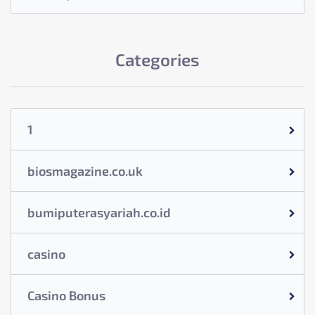
Categories
1
biosmagazine.co.uk
bumiputerasyariah.co.id
casino
Casino Bonus