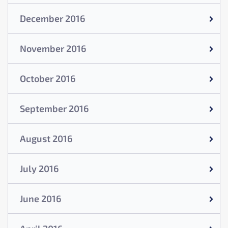
December 2016
November 2016
October 2016
September 2016
August 2016
July 2016
June 2016