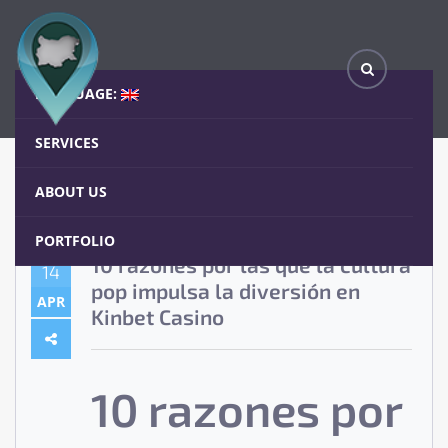
10 razones por las que la cultura pop impulsa la diversión en Kinbet Casino
Home
Blog
LANGUAGE:
SERVICES
ABOUT US
PORTFOLIO
10 razones por las que la cultura
14
pop impulsa la diversión en
APR
Kinbet Casino
10 razones por