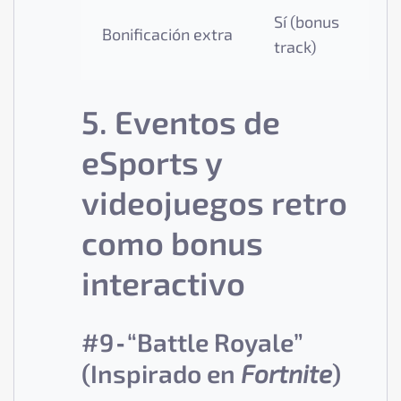
Sí (bonus
Sí
Bonificación extra
track)
bo
5. Eventos de
eSports y
videojuegos retro
como bonus
interactivo
#9 ‑ “Battle Royale”
(Inspirado en
Fortnite
)