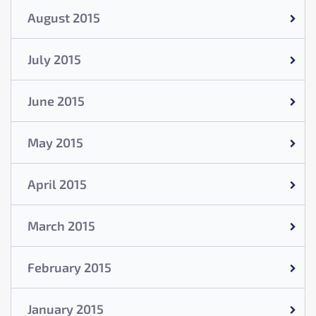
August 2015
July 2015
June 2015
May 2015
April 2015
March 2015
February 2015
January 2015