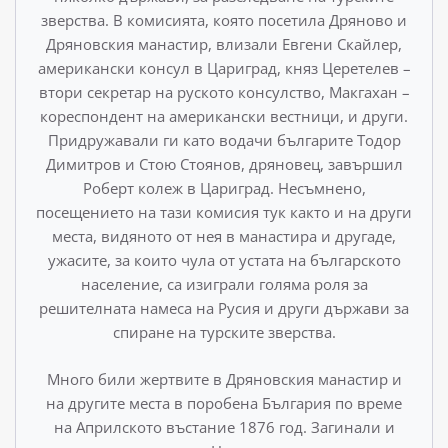
зверства. В комисията, която посетила Дряново и
Дряновския манастир, влизали Ев­гени Скайлер,
американски консул в Цариград, княз Церетелев –
втори секретар на руското консулство, Макгахан –
кореспондент на американски вестници, и други.
Придружава­ли ги като водачи българите Тодор
Димитров и Стою Стоя­нов, дряновец, завършил
Роберт колеж в Цариград. Несъмне­но,
посещението на тази комисия тук както и на други
места, видяното от нея в манастира и другаде,
ужасите, за които чула от устата на българското
население, са изиграли голяма роля за
решителната намеса на Русия и други държави за
спиране на турските зверства.
Много били жертвите в Дряновския манастир и
на други­те места в поробена България по време
на Априлското въста­ние 1876 год. Загинали и