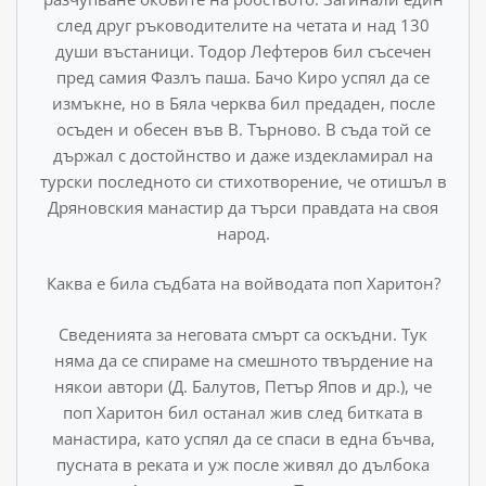
след друг ръководителите на четата и над 130
души въстаници. Тодор Лефтеров бил съсечен
пред самия Фазлъ паша. Бачо Киро успял да се
измъкне, но в Бяла черк­ва бил предаден, после
осъден и обесен във В. Търново. В съда той се
държал с достойнство и даже издекламирал на
турски последното си стихотворение, че отишъл в
Дряновския манастир да търси правдата на своя
народ.
Каква е била съдбата на войводата поп Харитон?
Сведенията за неговата смърт са оскъдни. Тук
няма да се спираме на смешното твърдение на
някои автори (Д. Ба­лутов, Петър Япов и др.), че
поп Харитон бил останал жив след битката в
манастира, като успял да се спаси в една бъч­ва,
пусната в реката и уж после живял до дълбока