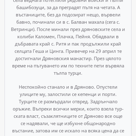
башибозуци, за да преградят пътя на четата. А
въстаниците, без да подозират нещо, вървели
бавно, починали си в с. Бал­ван махала (сега с.
Ветринци). После минали през дрянов­ските села и
колиби Каломен, Плачка, Пейня. Обядвали в
дъбравата край с. Ритя и пак продължили край
селцата Геша и Цинга. Привечер на 29 април те
достигнали Дряновския манастир. През цялото
време на пътуването им по техните пе­ти вървяла
тълпа турци.
Неспокойно станало и в Дряново. Опустели
улиците му, залостили се кепенци и порти.
Турците се размърдали отвред. Задрънчало
оръжие. Въпреки всички мерки, които взела тур­
ската власт, съзаклятниците от Дряново все още
се надявали, че ще избухне общонародно
въстание, затова им се искало на всяка цена да се