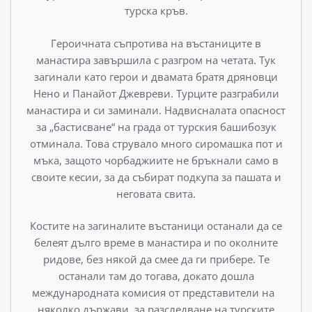
турска кръв.
Героичната съпротива на въстаниците в
манастира завър­шила с разгром на четата. Тук
загинали като герои и двама­та братя дряновци
Нено и Панайот Джевреви. Турците раз­грабили
манастира и си заминали. Надвисналата опасност
за „бастисване“ на града от турския башибозук
отминала. Това струвало много сиромашка пот и
мъка, защото чорбаджиите не бръкнали само в
своите кесии, за да събират подкупа за пашата и
неговата свита.
Костите на загиналите въстаници останали да се
белеят дълго време в манастира и по околните
ридове, без някой да смее да ги прибере. Те
останали там до тогава, докато дош­ла
международната комисия от представители на
няколко държави, за разследване на турските