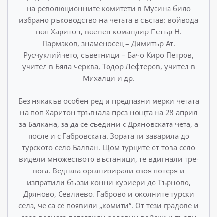
на ре­волюционните комитети в Мусина било
избрано ръководство на четата в състав: войвода
поп Харитон, военен командир Петър Н.
Пармаков, знаменосец – Димитър Ат.
Русчуклийчето, съветници – Бачо Киро Петров,
учител в Бяла черква, Тодор Лефтеров, учител в
Михалци и др.
Без някакъв особен ред и предпазни мерки четата
на поп Харитон тръгнала през нощта на 28 април
за Балкана, за да се съедини с Дряновската чета, а
после и с Габровската. Зората ги заварила до
турското село Балван. Щом турците от това село
видели множеството въстаници, те вдигнали тре­
вога. Веднага организирали своя потеря и
изпратили бързи конни куриери до Търново,
Дряново, Севлиево, Габрово и околните турски
села, че са се появили „комити“. От тези гра­дове и
села веднага потеглили редовни войски и тълпи