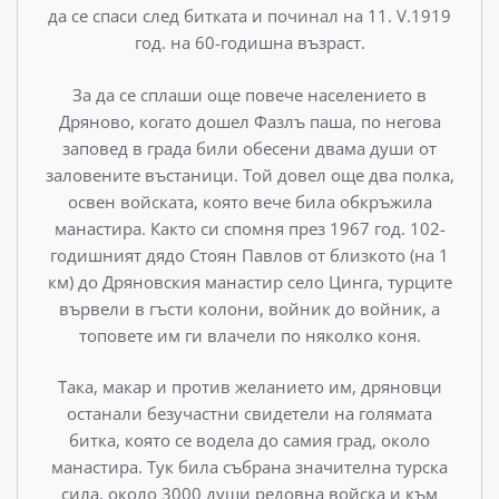
да се спаси след битката и починал на 11. V.1919
год. на 60-годишна възраст.
За да се сплаши още повече населението в
Дряново, кога­то дошел Фазлъ паша, по негова
заповед в града били обесе­ни двама души от
заловените въстаници. Той довел още два полка,
освен войската, която вече била обкръжила
манасти­ра. Както си спомня през 1967 год. 102-
годишният дядо Стоян Павлов от близкото (на 1
км) до Дряновския манастир село Цинга, турците
вървели в гъсти колони, войник до войник, а
топовете им ги влачели по няколко коня.
Така, макар и против желанието им, дряновци
останали безучастни свидетели на голямата
битка, която се водела до самия град, около
манастира. Тук била събрана значителна турска
сила, около 3000 души редовна войска и към