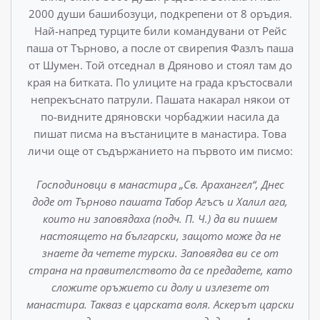
2000 ду­ши башибозуци, подкрепени от 8 оръдия.
Най-напред турци­те били командувани от Рейс
паша от Търново, а после от свирепия Фазлъ паша
от Шумен. Той отседнал в Дряново и стоял там до
края на битката. По улиците на града кръстос­вали
непрекъснато патрули. Пашата накарал някои от
по-видните дряновски чорбаджии насила да
пишат писма на въстаниците в манастира. Това
личи още от съдържанието на първото им писмо:
Господиновци в манастира „Св. Арахангел“, Днес
доде от Търново пашата Табор Агъсъ и Халил ага,
които ни заповядаха (подч. П. Ч.) да ви пишем
настоящето на български, защото може да не
знаете да четете турски. Заповядва ви се от
страна на правителството да се предаде­те, като
сложите оръжието си долу и излезете от
манастира. Такваз е царската воля. Аскерът царски