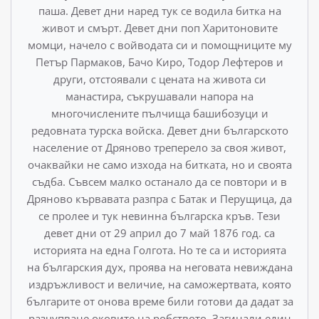
паша. Девет дни наред тук се водила битка на
живот и смърт. Девет дни поп Харитоновите
момци, наче­ло с войводата си и помощниците му
Петър Пармаков, Бачо Киро, Тодор Лефтеров и
други, отстоявали с цената на живо­та си
манастира, съкрушавали напора на
многочислените пълчища башибозуци и
редовната турска войска. Девет дни бъл­гарското
население от Дряново треперело за своя живот,
очаквайки не само изхода на битката, но и своята
съдба. Съвсем малко останало да се повтори и в
Дряново кървава­та разпра с Батак и Перущица, да
се пролее и тук невинна българска кръв. Тези
девет дни от 29 април до 7 май 1876 год. са
историята на една Голгота. Но те са и историята
на българския дух, проява на неговата невиждана
издръжли­вост и величие, на саможертвата, която
българите от онова време били готови да дадат за
разчупване оковите на робст­вото. Загинали един