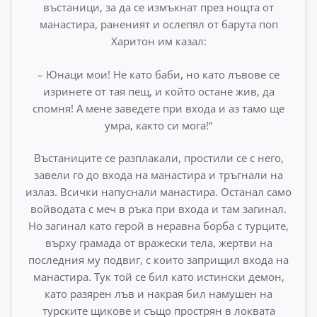
въстаници, за да се измъкнат през нощта от
манастира, раненият и ослепял от барута поп
Харитон им казал:
– Юнаци мои! Не като баби, но като лъвове се
изринете от тая пещ, и който остане жив, да
спомня! А мене заведете при входа и аз тамо ще
умра, както си мога!“
Въстаниците се разплакали, простили се с него,
завели го до входа на манастира и тръгнали на
излаз. Всички напусна­ли манастира. Останал само
войводата с меч в ръка при вхо­да и там загинал.
Но загинал като герой в неравна борба с турците,
върху грамада от вражески тела, жертви на
последния му подвиг, с които заприщил входа на
манастира. Тук той се бил като истински демон,
като разярен лъв и накрая бил намушен на
турските щикове и също прострян в локвата