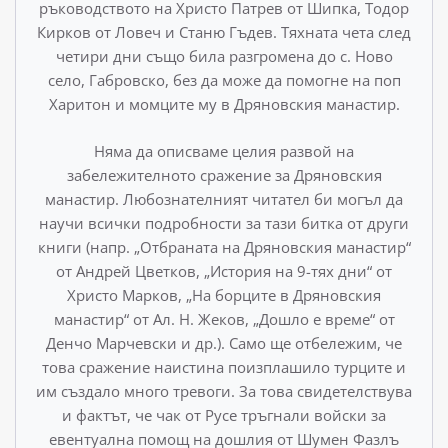
ръководството на Христо Патрев от Шипка, Тодор
Кирков от Ловеч и Станю Гъдев. Тяхната чета след
четири дни също била разгромена до с. Ново
село, Габровско, без да може да помогне на поп
Ха­ритон и момците му в Дряновския манастир.
Няма да описваме целия развой на
забележителното сра­жение за Дряновския
манастир. Любознателният читател би могъл да
научи всички подробности за тази битка от други
книги (напр. „Отбраната на Дряновския манастир“
от Ан­дрей Цветков, „История на 9-тях дни“ от
Христо Марков, „На борците в Дряновския
манастир“ от Ал. Н. Жеков, „Дош­ло е време“ от
Денчо Марчевски и др.). Само ще отбележим, че
това сражение наистина поизплашило турците и
им създа­ло много тревоги. За това свидетелствува
и фактът, че чак от Русе тръгнали войски за
евентуална помощ на дошлия от Шумен Фазлъ