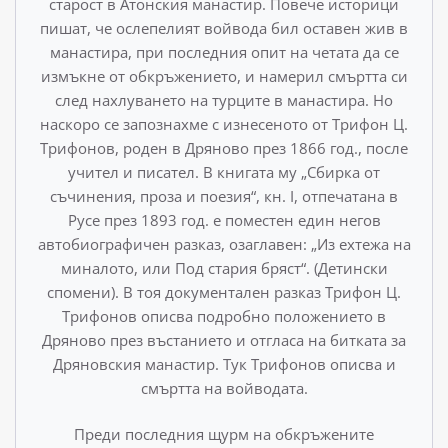
старост в Атонския манастир. Повече историци
пишат, че ослепелият войвода бил оставен жив в
манастира, при последния опит на четата да се
измъкне от обкръжението, и намерил смъртта си
след нахлуването на турците в манастира. Но
наскоро се за­познахме с изнесеното от Трифон Ц.
Трифонов, роден в Дря­ново през 1866 год., после
учител и писател. В книгата му „Сбирка от
съчинения, проза и поезия“, кн. I, отпечатана в
Русе през 1893 год. е поместен един негов
автобиографичен разказ, озаглавен: „Из ехтежа на
миналото, или Под стария бряст“. (Детински
спомени). В тоя документален разказ Три­фон Ц.
Трифонов описва подробно положението в
Дряново през въстанието и отгласа на битката за
Дряновския мана­стир. Тук Трифонов описва и
смъртта на войводата.
Преди последния щурм на обкръжените