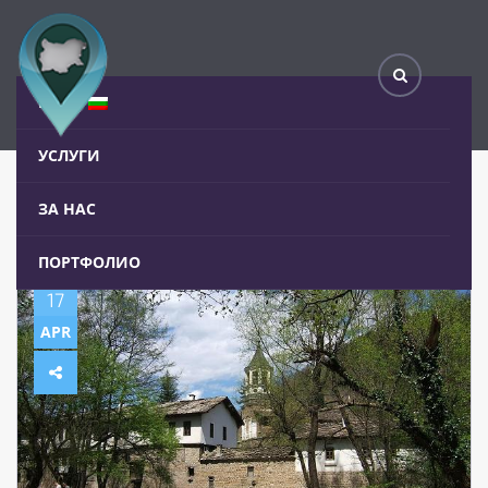
Битката в Дряновския манастир
Home
Blog
ЕЗИК:
УСЛУГИ
ЗА НАС
ПОРТФОЛИО
17
APR