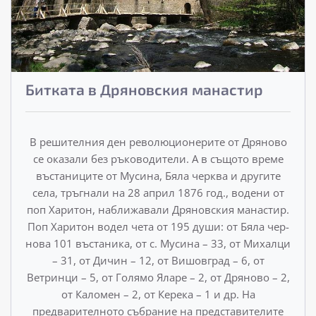
Битката в Дряновския манастир
В решителния ден революционерите от Дряново
се оказа­ли без ръководители. А в същото време
въстаниците от Му­сина, Бяла черква и другите
села, тръгнали на 28 април 1876 год., водени от
поп Харитон, наближавали Дряновския манастир.
Поп Харитон водел чета от 195 души: от Бяла чер­
нова 101 въстаника, от с. Мусина – 33, от Михалци
– 31, от Дичин – 12, от Вишовград – 6, от
Ветринци – 5, от Голямо Яларе – 2, от Дряново – 2,
от Каломен – 2, от Керека – 1 и др. На
предварителното събрание на представителите