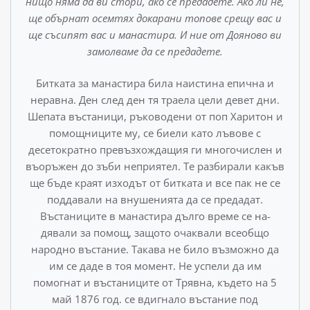
нищо няма да ви стори, ако се предадете. Ако ли не,
ще обърнат осемтях до­карани топове срещу вас и
ще съсипят вас и манастира. И ние от Дояново ви
замолваме да се предадете.
Битката за манастира била наистина епична и
неравна. Ден след ден тя траела цели девет дни.
Шепата въстаници, ръководени от поп Харитон и
помощниците му, се биели като лъвове с
десетократно превъзхождащия ги многочислен и
въ­оръжен до зъби неприятел. Те разбирали какъв
ще бъде краят изходът от битката и все пак не се
поддавали на внушенията да се предадат.
Въстаниците в манастира дълго време се на­
дявали за помощ, защото очаквали всеобщо
народно въстание. Такава не било възможно да
им се даде в тоя момент. Не успели да им
помогнат и въстаниците от Трявна, където на 5
май 1876 год. се вдигнало въстание под