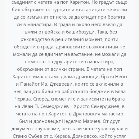
съединят с четата на поп Харитон. Но гра­дът също
бил обкръжен от турците и въстаниците не могли
да се измъкнат от него, за да отидат при братята
си в манасти­ра. В града и около него взело да
гъмжи от войска и баши­бозуци. Така, без
ръководство в решителния момент, почти
обсадени в града, дряновските съзаклятници не
можали да се вдигнат на въстание, не можали да
помогнат на другарите си в манастира,
обкръжени от всички страни. В четата на поп
Харитон имало само двама дряновци, братя Нено
и Па­найот Ив. Джевреви, които се включили в
нея, защото били на работа като бояджии в Бяла
Черква. Според спомените и за­писките на брата
на Иван П. Семерджиев – Христо Семерджиев, в
четата на поп Харитон в Дряновския манастир
бил и дряновецът Неделчо Марчев. От друг
документ научаваме, че в тази чета е участвувал и
Станю Събев от с. Керека, Дря­новско, който успял